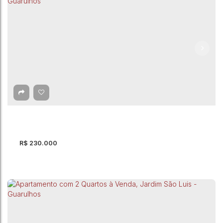
Apartamento com 2 quartos à Venda, Jardim
São Luis - Guarulhos
CEP: 07075-170
,
Estrada do Cabuçu
,
Jardim São Luis
,
Guarulhos
,
São Paulo
,
Brasil
2
Dormitório(s)
1
Banheiro(s)
1
Sala(s)
1
Vaga(s)
44m²
Útil:
R$
230.000