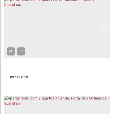
Apartamento com 2 quartos à Venda, Jardim
São Luis - Guarulhos
CEP: 07075-170
,
Estrada do Cabuçu
,
Jardim São Luis
,
Guarulhos
,
São Paulo
,
Brasil
2
Dormitório(s)
1
Banheiro(s)
1
Sala(s)
45m²
Total:
45m²
Útil:
R$
175.000