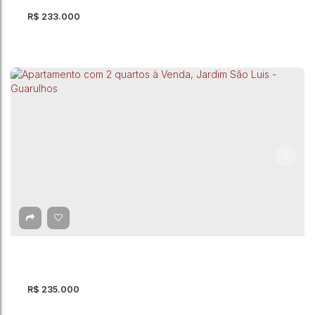
R$
233.000
Apartamento com 2 quartos à Venda, Jardim
São Luis - Guarulhos
CEP: 07075-170
,
Estrada do Cabuçu
,
Jardim São Luis
,
Guarulhos
,
São Paulo
,
Brasil
2
Dormitório(s)
1
Banheiro(s)
45m²
Privativo:
1
Sala(s)
1
Vaga(s)
45m²
Útil:
R$
235.000