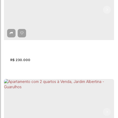
Apartamento com 2 quartos, Vila Nova
Bonsucesso - Guarulhos
CEP: 07176-390
,
Rua Dores de Campos
,
Vila Nova Bonsucesso
,
Guarulhos
,
São Paulo
,
Brasil
2
Dormitório(s)
1
Banheiro(s)
1
Vaga(s)
42m²
Útil:
R$
230.000
Apartamento com 2 Quartos à Venda, Jardim