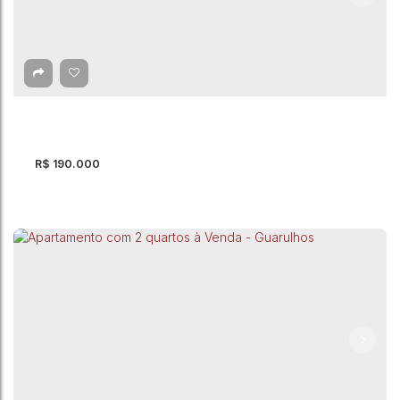
Apartamento com 2 quartos à Venda, Portal
dos Gramados - Guarulhos
CEP: 07124-000
,
Avenida Benjamin Harris Hunnicutt
,
Portal dos
Gramados
,
Guarulhos
,
São Paulo
,
Brasil
2
Dormitório(s)
1
Banheiro(s)
1
Vaga(s)
R$
190.000
Apartamento com 2 quartos à Venda, Jardim
São Luis - Guarulhos
CEP: 07075-170
,
Estrada do Cabuçu
,
Jardim São Luis
,
Guarulhos
,