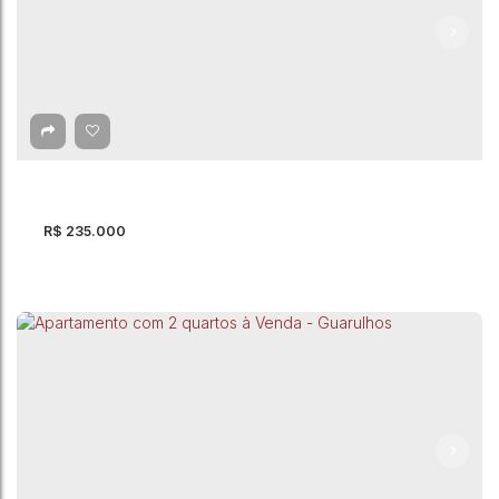
Apartamento com 2 Quartos à Venda, Jardim
São Luis - Guarulhos
Jardim São Luis
,
Guarulhos
,
São Paulo
,
Brasil
2
Dormitório(s)
1
Banheiro(s)
43m²
Total:
43m²
Útil:
R$
235.000
Apartamento com 2 quartos à Venda, Jardim