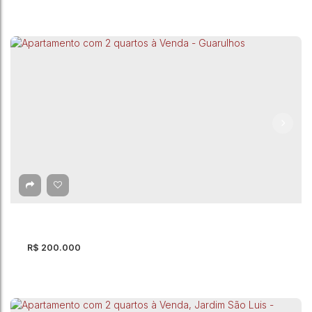
Apartamento com 2 quartos à Venda -
Guarulhos
Guarulhos
,
São Paulo
,
Brasil
2
Dormitório(s)
1
Banheiro(s)
44m²
Total:
44m²
Útil:
R$
200.000