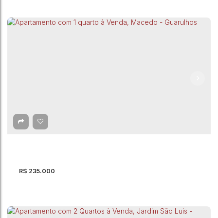
Apartamento com 2 quartos à Venda, Jardim
São Luis - Guarulhos
CEP: 07075-170
,
Estrada do Cabuçu
,
Jardim São Luis
,
Guarulhos
,
São Paulo
,
Brasil
2
Dormitório(s)
1
Banheiro(s)
1
Vaga(s)
42 ~ 44m²
Útil:
R$
235.000