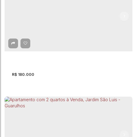
Apartamento com 2 quartos à Venda, Jardim
Valéria - Guarulhos
CEP: 07124-700
,
Avenida Gaivota Preta
,
Jardim Valéria
,
Guarulhos
,
São Paulo
,
Brasil
2
Dormitório(s)
1
Banheiro(s)
1
Vaga(s)
R$
180.000