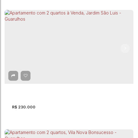
Apartamento com 2 quartos à Venda,
Residencial Parque Cumbica - Guarulhos
CEP: 07174-005
,
Avenida Papa João Paulo I
,
Residencial Parque
Cumbica
,
Guarulhos
,
São Paulo
,
Brasil
2
Dormitório(s)
1
Banheiro(s)
49m²
Privativo:
1
Sala(s)
1
Vaga(s)
R$
230.000