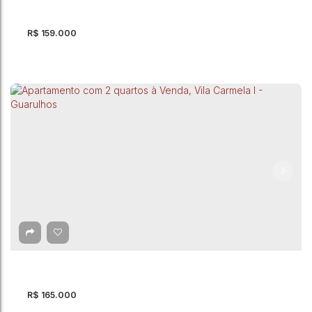
R$
159.000
Apartamento com 2 quartos à Venda, Jardim
Guilhermino - Guarulhos
Jardim Guilhermino
,
Guarulhos
,
São Paulo
,
Brasil
2
Dormitório(s)
1
Banheiro(s)
48m²
Total:
1
Vaga(s)
48m²
Útil:
R$
165.000