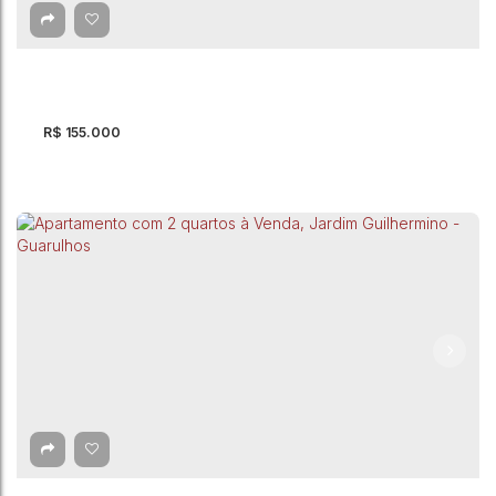
Rua Diadema
,
Vila Rosália
,
Guarulhos
,
São Paulo
,
Brasil
2
Dormitório(s)
1
Banheiro(s)
42m²
Privativo:
41m²
Total:
1
Vaga(s)
42m²
Útil:
R$
155.000
Apartamento com 1 Quarto à Venda, Jardim do
Papai - Guarulhos
CEP: 07023-022
,
Rua Helia
,
Jardim do Papai
,
Guarulhos
,
São
Paulo
,
Brasil
1
Dormitório(s)
1
Banheiro(s)
1
Sala(s)
30m²
Total:
30m²
Útil: