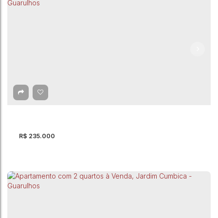
Apartamento com 1 quarto à Venda, Macedo -
Guarulhos
CEP: 07197-250
,
Rua Manoel de Souza
,
Macedo
,
Guarulhos
,
São
Paulo
,
Brasil
1
Dormitório(s)
1
Banheiro(s)
1 ~ 2
Sala(s)
1
Vaga(s)
R$
235.000