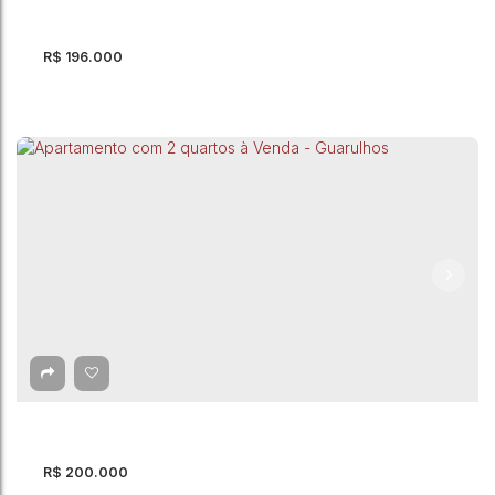
R$
196.000
Apartamento com 2 quartos à Venda, Jardim
São Luis - Guarulhos
CEP: 07075-170
,
Estrada do Cabuçu
,
Jardim São Luis
,
Guarulhos
,
São Paulo
,
Brasil
2
Dormitório(s)
1
Banheiro(s)
45m²
Privativo:
1
Sala(s)
45m²
Útil:
R$
200.000