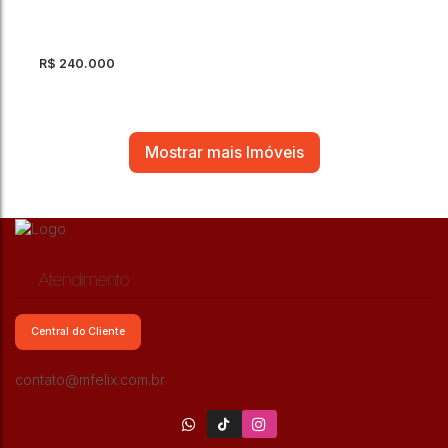
2
Dormitório(s)
1
Banheiro(s)
44m²
Total:
1
Vaga(s)
44m²
Útil:
R$
240.000
Mostrar mais Imóveis
Atendimento
Apartamento com 1 quarto à Venda, Parque
Industrial Cumbica - Guarulhos
Central do Cliente
Parque Industrial Cumbica
,
Guarulhos
,
São Paulo
,
Brasil
1
Dormitório(s)
45m²
Total:
1
Vaga(s)
45m²
Útil:
contato@mfelix.com.br