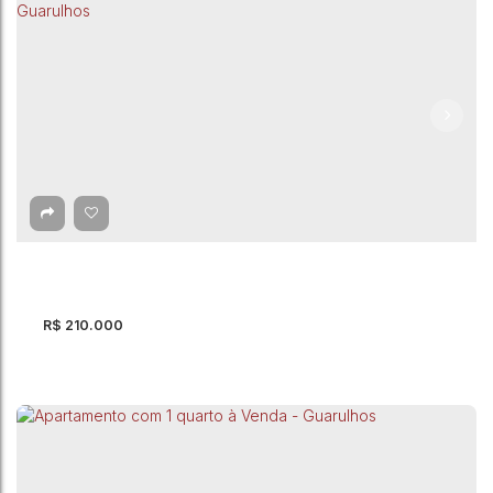
Apartamento com 2 quartos à Venda -
Guarulhos
Guarulhos
,
São Paulo
,
Brasil
2
Dormitório(s)
1
Banheiro(s)
44m²
Total:
1
Vaga(s)
44m²
Útil:
R$
210.000