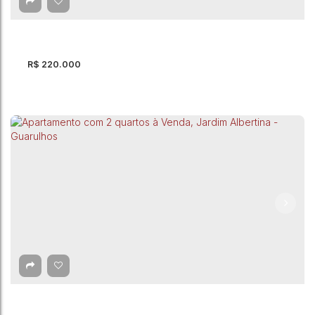
2
Dormitório(s)
1
Banheiro(s)
44m²
Útil:
R$
220.000
Apartamento com 2 quartos à Venda, Vila
Progresso - Guarulhos
Vila Progresso
,
Guarulhos
,
São Paulo
,
Brasil
2
Dormitório(s)
1
Banheiro(s)
59m²
Total:
1
Vaga(s)
59m²
Útil: