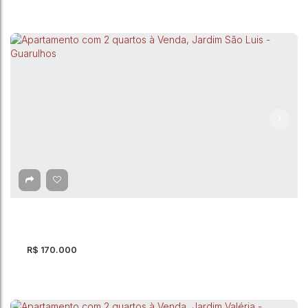
Apartamento com 2 quartos à Venda, Vila
Carmela I - Guarulhos
Vila Carmela I
,
Guarulhos
,
São Paulo
,
Brasil
2
Dormitório(s)
1
Banheiro(s)
56m²
Total:
1
Vaga(s)
56m²
Útil:
R$
170.000