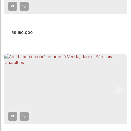
São Paulo
,
Brasil
2
Dormitório(s)
1
Banheiro(s)
1
Sala(s)
44m²
Total:
44m²
Útil:
R$
190.000
Apartamento com 2 quartos à Venda -
Guarulhos
Guarulhos
,
São Paulo
,
Brasil
2
Dormitório(s)
1
Banheiro(s)
45m²
Total:
45m²
Útil: