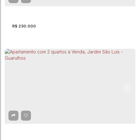
2
Dormitório(s)
1
Banheiro(s)
1m²
Total:
1
Vaga(s)
1m²
Útil:
R$
230.000
Apartamento com 1 quarto à Venda, Jardim
Santa Mena - Guarulhos
Jardim Santa Mena
,
Guarulhos
,
São Paulo
,
Brasil
1
Dormitório(s)
1
Banheiro(s)
1
Vaga(s)
47m²
Útil: