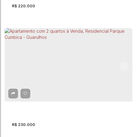
R$
220.000
Apartamento com 2 quartos à Venda, Jardim
Albertina - Guarulhos
Jardim Albertina
,
Guarulhos
,
São Paulo
,
Brasil
2
Dormitório(s)
1
Banheiro(s)
38m²
Total:
1
Vaga(s)
38m²
Útil:
R$
230.000