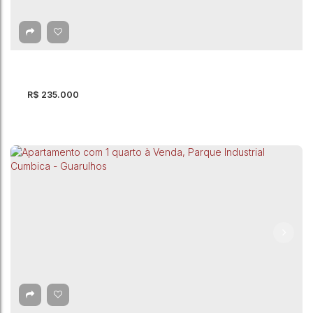
Cumbica - Guarulhos
Jardim Cumbica
,
Guarulhos
,
São Paulo
,
Brasil
2
Dormitório(s)
1
Banheiro(s)
44m²
Total:
1
Vaga(s)
44m²
Útil:
R$
235.000
Apartamento com 2 quartos à Venda -
Guarulhos
Guarulhos
,
São Paulo
,
Brasil