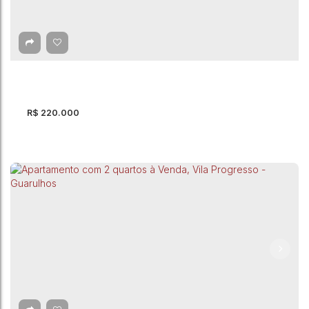
Apartamento com 1 quarto à Venda - Guarulhos
Guarulhos
,
São Paulo
,
Brasil
1
Dormitório(s)
1
Banheiro(s)
29m²
Total:
29m²
Útil:
R$
220.000
Apartamento com 2 quartos, Água Chata -
Guarulhos
CEP: 07251-370
,
Avenida River
,
Água Chata
,
Guarulhos
,
São
Paulo
,
Brasil