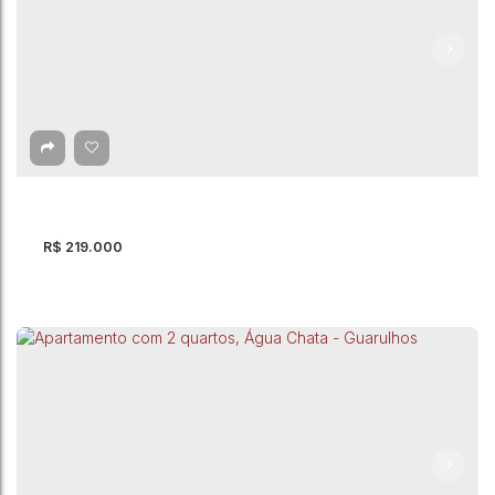
Apartamento com 2 quartos à Venda, Jardim
São Luis - Guarulhos
CEP: 07075-170
,
Estrada do Cabuçu
,
Jardim São Luis
,
Guarulhos
,
São Paulo
,
Brasil
2
Dormitório(s)
1
Banheiro(s)
1
Vaga(s)
43 ~ 44m²
Útil:
R$
219.000