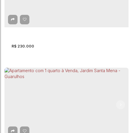
São Luis - Guarulhos
CEP: 07075-170
,
Estrada do Cabuçu
,
Jardim São Luis
,
Guarulhos
,
São Paulo
,
Brasil
2
Dormitório(s)
1
Banheiro(s)
1
Vaga(s)
R$
230.000
Apartamento com 2 quartos à Venda, Jardim
Albertina - Guarulhos
Jardim Albertina
,
Guarulhos
,
São Paulo
,
Brasil