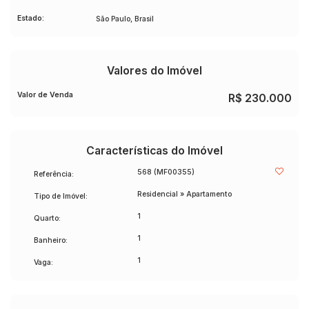
Fácil acesso às principais avenidas da cidade
Estado:
São Paulo, Brasil
Região com ótima infraestrutura e serviços
Próximo a escolas, bancos e opções de transporte
Uma excelente oportunidade para quem deseja morar bem
Valores do Imóvel
ou investir com segurança.
📞
Entre em contato para mais informações e agende
Valor de Venda
R$
230.000
sua visita!
Características do Imóvel
568
(MF00355)
Referência:
Residencial
»
Apartamento
Tipo de Imóvel:
1
Quarto:
1
Banheiro:
1
Vaga: