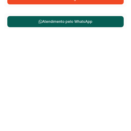
Atendimento pelo
WhatsApp
Não é o que você queria? Veja estes imóveis
relacionados!
Apartamento
262