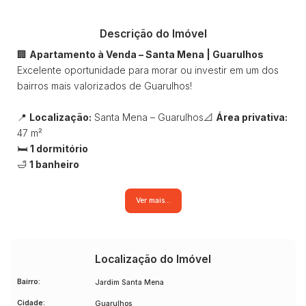
Descrição do Imóvel
🏢
Apartamento à Venda – Santa Mena | Guarulhos
Excelente oportunidade para morar ou investir em um dos
bairros mais valorizados de Guarulhos!
📍
Localização:
Santa Mena – Guarulhos📐
Área privativa:
47 m²
🛏️
1 dormitório
🛁
1 banheiro
Este apartamento oferece uma planta bem distribuída,
Ver mais...
proporcionando conforto e praticidade para o dia a dia.
Ideal para solteiros, casais ou investidores que buscam um
imóvel com excelente potencial de valorização.
Localização do Imóvel
✨
Destaques da localização:
Bairro:
Jardim Santa Mena
Próximo a supermercados, farmácias e comércios em
Cidade:
Guarulhos
geral