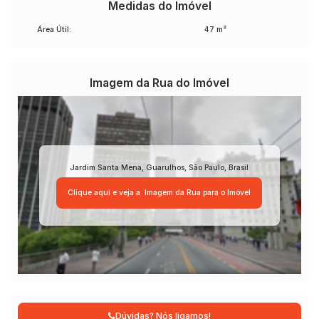
Medidas do Imóvel
Área Útil:
47 m²
Imagem da Rua do Imóvel
Jardim Santa Mena
,
Guarulhos
,
São Paulo
,
Brasil
Clique aqui e veja a
Imagem da Rua
para o Imóvel
Dúvidas? Nós ligamos!