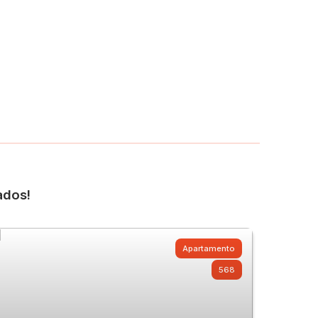
ados!
Apartamento
568