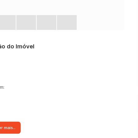
ão do Imóvel
om:
r mais...