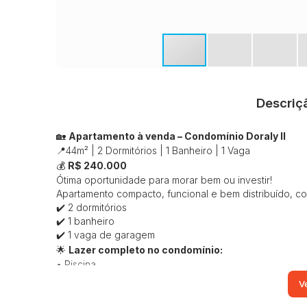
Descriç
🏡
Apartamento à venda – Condomínio Doraly II
📍44m² | 2 Dormitórios | 1 Banheiro | 1 Vaga
💰
R$ 240.000
Ótima oportunidade para morar bem ou investir!
Apartamento compacto, funcional e bem distribuído, c
✔️ 2 dormitórios
✔️ 1 banheiro
✔️ 1 vaga de garagem
🌟
Lazer completo no condomínio:
• Piscina
• Playground
Ve
• Salão de festas com churrasqueira
• Mini mercado