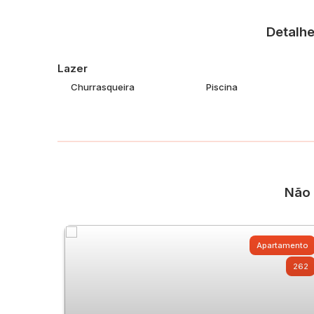
Condomínio tranquilo e bem localizado, com fácil acess
📞 Agende uma visita e venha conhecer!
Detalhe
Lazer
Churrasqueira
Piscina
Não 
Apartamento
262