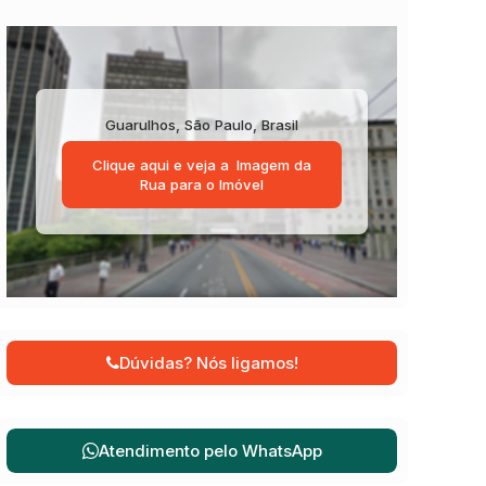
Guarulhos
,
São Paulo
,
Brasil
Clique aqui e veja a
Imagem da
Rua
para o Imóvel
Dúvidas? Nós ligamos!
Atendimento pelo
WhatsApp