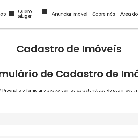
Quero
tos
Anunciar imóvel
Sobre nós
Área do 
alugar
$500.000
R$1.000.000
1.000.000
Ver Tudo
Fechar Menu
Cadastro de Imóveis
mulário de Cadastro de Im
Preencha o formulário abaixo com as características de seu imóvel, nó