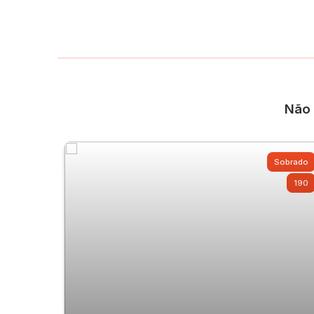
Não 
Sobrado
190