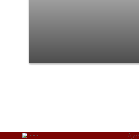
Sobrado com 3 quartos à Venda, Jardim
Las Vegas - Guarulhos
Ate