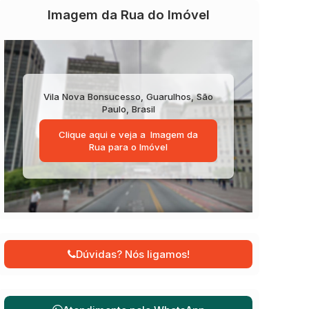
Imagem da Rua do Imóvel
Vila Nova Bonsucesso
,
Guarulhos
,
São
Paulo
,
Brasil
Clique aqui e veja a
Imagem da
Rua
para o Imóvel
Dúvidas? Nós ligamos!