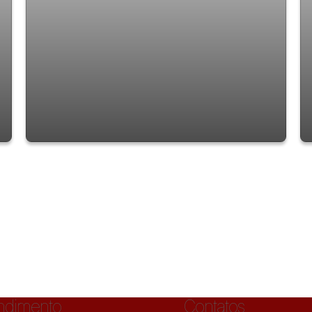
Sobrado com 2 quartos à Venda, Cidade
Soberana - Guarulhos
ndimento
Contatos