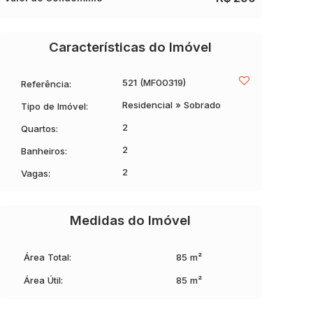
Características do Imóvel
521
(MF00319)
Referência:
Residencial
»
Sobrado
Tipo de Imóvel:
2
Quartos:
2
Banheiros:
2
Vagas:
Medidas do Imóvel
Área Total:
85 m²
Área Útil:
85 m²