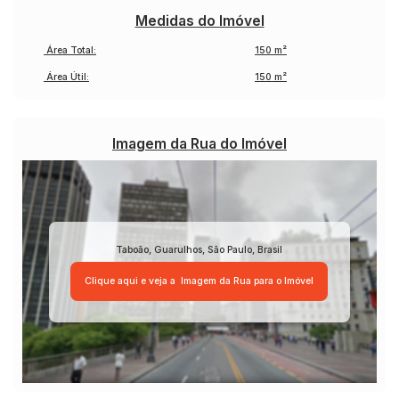
Medidas do Imóvel
Área Total:
150 m²
Área Útil:
150 m²
Imagem da Rua do Imóvel
Taboão
,
Guarulhos
,
São Paulo
,
Brasil
Clique aqui e veja a
Imagem da Rua
para o Imóvel