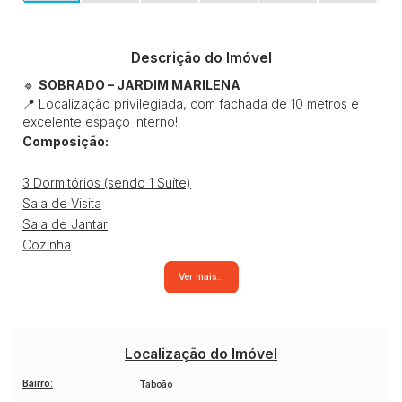
Descrição do Imóvel
🔹
SOBRADO – JARDIM MARILENA
📍 Localização privilegiada, com fachada de 10 metros e
excelente espaço interno!
Composição:
3 Dormitórios (sendo 1 Suíte)
Sala de Visita
Sala de Jantar
Cozinha
3 Banheiros
Ver mais...
Lavanderia Grande
Quintal Amplo
Garagem para até 4 carros
💰
Valor: R$ 450.000
Localização do Imóvel
Não Aceita financiamento.
Bairro:
Taboão