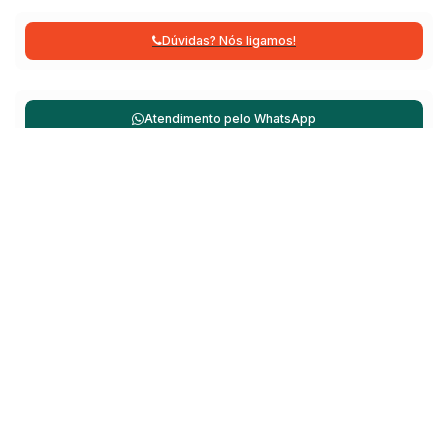
Dúvidas? Nós ligamos!
Atendimento pelo
WhatsApp
Não é o que você queria? Veja estes imóveis
relacionados!
Sobrado
195