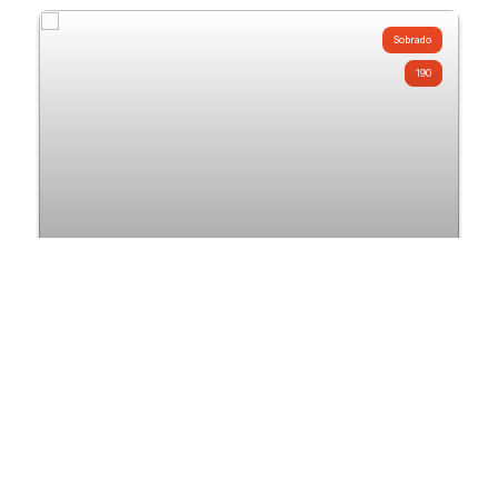
Sobrado
190
Sobrado com 3 quartos à Venda, Jardim Las
Vegas - Guarulhos