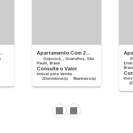
Apartamento Com 2
Apa
o
Gopoúva
,
Guarulhos
,
São
R
la
Quartos À Venda,
Qua
Paulo
,
Brasil
Endr
Gopoúva - Guarulhos
End
Brasi
Consulte o Valor
Con
Imóvel para Venda
Imóv
2
Dormitório(s)
1
Banheiro(s)
2
D
Privativo:
44 ~ 47m²
1
S
Útil:
44 ~ 47m²