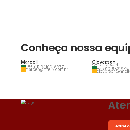
Conheça nossa equi
Marcell
Cleverson
CRECI
135054-F
+55 (11) 94100-8877
+55 (11) 98318-2
marcell@mfelix.com.br
cleverson@mfeli
Ate
Central d