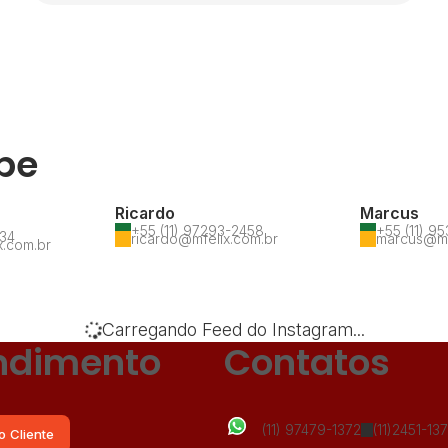
pe
Ricardo
Marcus
+55 (11) 97293-2458
+55 (11) 9
534
ricardo@mfelix.com.br
marcus@mf
x.com.br
Carregando Feed do Instagram...
ndimento
Contatos
(11) 97479-1372
(11)2451-13
o Cliente