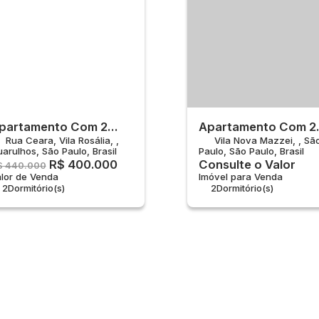
partamento Com 2
Apartamento Com 2
Rua Ceara
,
Vila Rosália
,
Vila Nova Mazzei
,
Sã
uartos À Venda, Vila
Quartos À Venda, Vi
uarulhos
,
São Paulo
,
Brasil
Paulo
,
São Paulo
,
Brasil
osália - Guarulhos
Nova Mazzei - São
R$
400.000
Consulte o Valor
$
440.000
Paulo
lor de Venda
Imóvel para Venda
2
Dormitório(s)
2
Dormitório(s)
2
Banheiro(s)
2
Banheiro(s)
1
Suíte(s)
Privativo:
56m²
1
Sala(s)
Total:
40m²
Útil:
40m²
1
Suíte(s)
Total:
56m²
1
Vaga(s)
Útil:
56m²