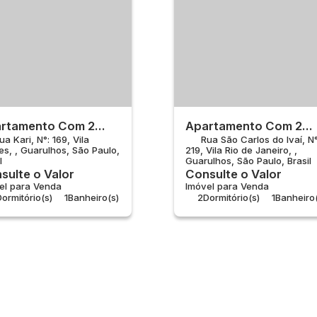
rtamento Com 2
Apartamento Com 2
ua Kari
,
N°:
169
,
Vila
Rua São Carlos do Ivaí
,
N°
rtos À Venda, Vila
Quartos À Venda, Vila
es
,
Guarulhos
,
São Paulo
,
219
,
Vila Rio de Janeiro
,
res - Guarulhos
Rio De Janeiro -
l
Guarulhos
,
São Paulo
,
Brasil
Guarulhos
sulte o Valor
Consulte o Valor
el para Venda
Imóvel para Venda
ormitório(s)
1
Banheiro(s)
2
Dormitório(s)
1
Banheiro(
ala(s)
1
Sala(s)
Total:
43m²
1
Vaga(s)
Útil:
43m²