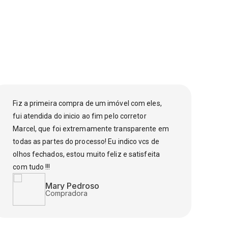
Fiz a primeira compra de um imóvel com eles,
Fu
fui atendida do inicio ao fim pelo corretor
fi
Marcel, que foi extremamente transparente em
el
todas as partes do processo! Eu indico vcs de
pa
olhos fechados, estou muito feliz e satisfeita
to
com tudo !!!
co
o 
Mary Pedroso
dú
Compradora
ce
MF