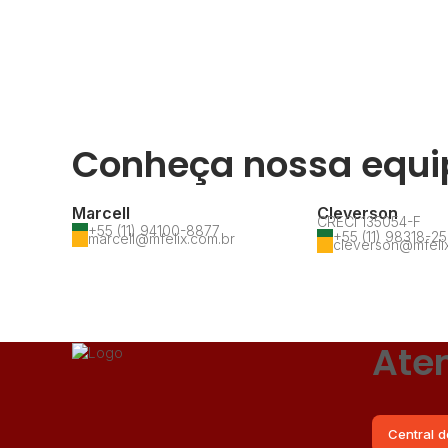
Conheça nossa equi
Marcell
Cleverson
CRECI
135054-F
+55 (11) 94100-8877
+55 (11) 98318-2
marcell@mfelix.com.br
cleverson@mfeli
Ate
Central d