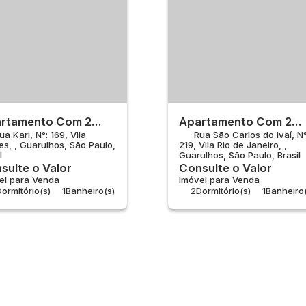
rtamento Com 2
Apartamento Com 2
ua Kari
,
N°:
169
,
Vila
Rua São Carlos do Ivaí
,
N°
rtos À Venda, Vila
Quartos À Venda, Vila
es
,
Guarulhos
,
São Paulo
,
219
,
Vila Rio de Janeiro
,
res - Guarulhos
Rio De Janeiro -
l
Guarulhos
,
São Paulo
,
Brasil
Guarulhos
sulte o Valor
Consulte o Valor
el para Venda
Imóvel para Venda
ormitório(s)
1
Banheiro(s)
2
Dormitório(s)
1
Banheiro(
ala(s)
1
Sala(s)
Total:
43m²
1
Vaga(s)
Útil:
43m²