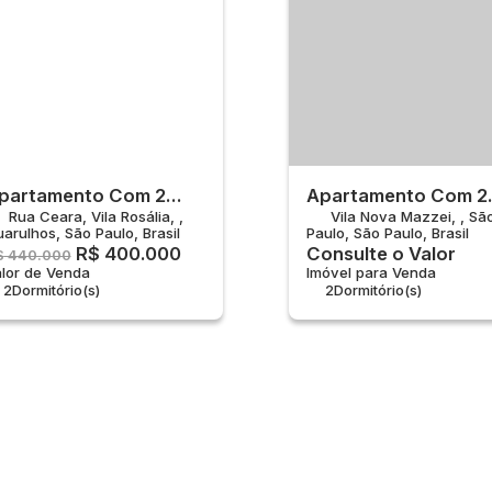
partamento Com 2
Apartamento Com 2
Rua Ceara
,
Vila Rosália
,
Vila Nova Mazzei
,
Sã
uartos À Venda, Vila
Quartos À Venda, Vi
uarulhos
,
São Paulo
,
Brasil
Paulo
,
São Paulo
,
Brasil
osália - Guarulhos
Nova Mazzei - São
R$
400.000
Consulte o Valor
$
440.000
Paulo
lor de Venda
Imóvel para Venda
2
Dormitório(s)
2
Dormitório(s)
2
Banheiro(s)
2
Banheiro(s)
1
Suíte(s)
Privativo:
56m²
1
Sala(s)
Total:
40m²
Útil:
40m²
1
Suíte(s)
Total:
56m²
1
Vaga(s)
Útil:
56m²