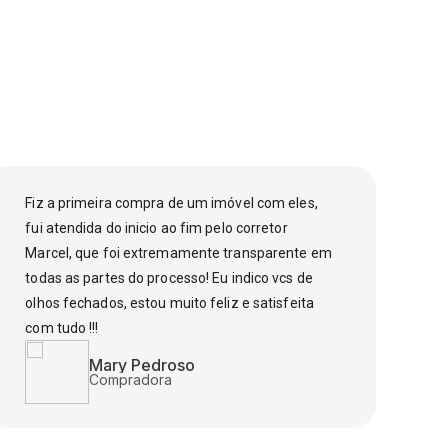
Fiz a primeira compra de um imóvel com eles,
Fu
fui atendida do inicio ao fim pelo corretor
fi
Marcel, que foi extremamente transparente em
el
todas as partes do processo! Eu indico vcs de
pa
olhos fechados, estou muito feliz e satisfeita
to
com tudo !!!
co
o 
Mary Pedroso
dú
Compradora
ce
MF