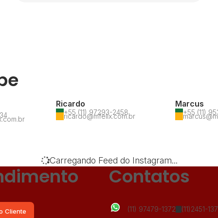
pe
Ricardo
Marcus
+55 (11) 97293-2458
+55 (11) 9
534
ricardo@mfelix.com.br
marcus@mf
x.com.br
Carregando Feed do Instagram...
ndimento
Contatos
(11) 97479-1372
(11)2451-13
o Cliente