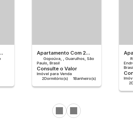
Apartamento Com 2
Apa
o
Gopoúva
,
Guarulhos
,
São
R
la
Quartos À Venda,
Qua
Paulo
,
Brasil
Endr
Gopoúva - Guarulhos
End
Brasi
Consulte o Valor
Con
Imóvel para Venda
Imóv
2
Dormitório(s)
1
Banheiro(s)
2
D
Privativo:
44 ~ 47m²
1
S
Útil:
44 ~ 47m²