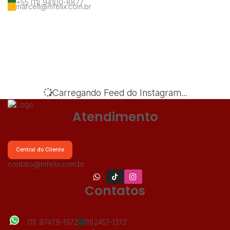
+55 (11) 94100-8877
marcell@mfelix.com.br
‹
›
Carregando Feed do Instagram...
Atendimento
Central do Cliente
contato@mfelix.com.br
Contatos
(11) 97479-1372
(11)2451-1372