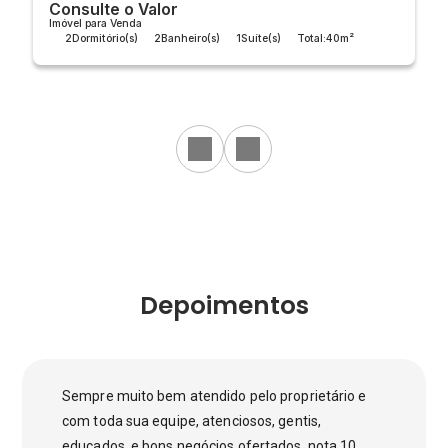
Consulte o Valor
Imóvel para Venda
2
Dormitório(s)
2
Banheiro(s)
1
Suíte(s)
Total:
40m²
Útil:
40m²
Depoimentos
Sempre muito bem atendido pelo proprietário e
com toda sua equipe, atenciosos, gentis,
educados, e bons negócios ofertados, nota 10.