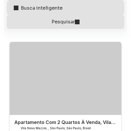
Apartamento Com 2 Quartos À Venda, Vila
Nova Mazzei - São Paulo
Vila Nova Mazzei
,
São Paulo
,
São Paulo
,
Brasil