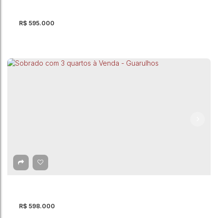
R$
595.000
Sobrado com 3 quartos à Venda, Jardim Bela
Vista - Guarulhos
CEP: 07132-390
,
Rua Bauru
,
Jardim Bela Vista
,
Guarulhos
,
São
Paulo
,
Brasil
3
Dormitório(s)
2
Banheiro(s)
1
Sala(s)
1
Suíte(s)
110m²
Total:
2
Vaga(s)
110m²
Útil:
140m²
Terreno:
R$
598.000