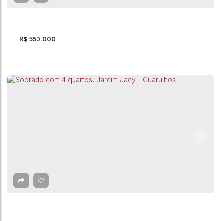
2
Dormitório(s)
1
Banheiro(s)
85m²
Total:
2
Vaga(s)
85m²
Útil:
108m²
Terreno:
R$
550.000
Sobrado com 3 quartos à Venda, Jardim
Iporanga - Guarulhos
Jardim Iporanga
,
Guarulhos
,
São Paulo
,
Brasil
3
Dormitório(s)
3
Banheiro(s)
2
Suíte(s)
150m²
Total:
2
Vaga(s)
250m²
Útil: