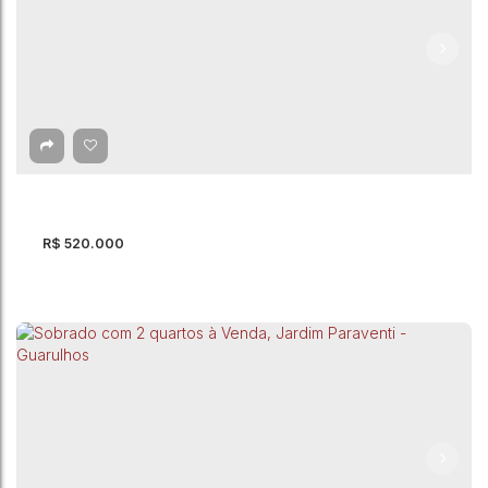
Sobrado com 2 quartos à Venda, Parque
Continental II - Guarulhos
CEP: 07080-115
,
Rua Ugo Cingano
,
Parque Continental II
,
Guarulhos
,
São Paulo
,
Brasil
2
Dormitório(s)
1
Banheiro(s)
1
Sala(s)
125m²
Total:
6
Vaga(s)
106m²
Útil:
R$
520.000