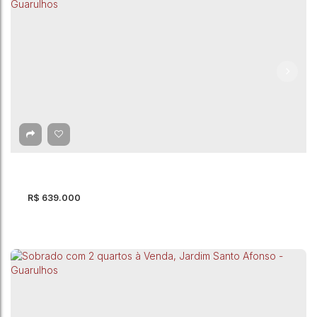
Sobrado com 2 quartos à Venda, Jardim Cocaia
- Guarulhos
Jardim Cocaia
,
Guarulhos
,
São Paulo
,
Brasil
2
Dormitório(s)
3
Banheiro(s)
2
Suíte(s)
102m²
Total:
2
Vaga(s)
102m²
Útil:
R$
639.000