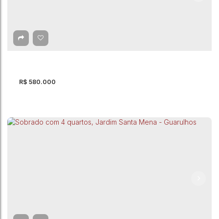
Sobrado com 4 quartos, Cidade Brasil -
Guarulhos
Cidade Brasil
,
Guarulhos
,
São Paulo
,
Brasil
4
Dormitório(s)
2
Banheiro(s)
150m²
Total:
2
Vaga(s)
158m²
Útil:
R$
580.000
Sobrado com 4 quartos, Parque Continental II -
Guarulhos
Parque Continental II
,
Guarulhos
,
São Paulo
,
Brasil