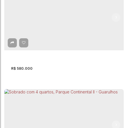
Sobrado com 3 quartos à Venda, Jardim
Palmira - Guarulhos
Jardim Palmira
,
Guarulhos
,
São Paulo
,
Brasil
3
Dormitório(s)
2
Banheiro(s)
1
Suíte(s)
150m²
Total:
2
Vaga(s)
150m²
Útil:
R$
580.000