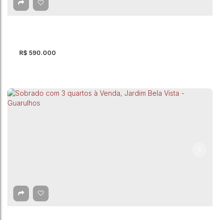
4
Dormitório(s)
4
Banheiro(s)
1
Suíte(s)
230m²
Total:
2
Vaga(s)
230m²
Útil:
R$
590.000
Sobrado com 4 quartos, Jardim Santa Mena -
Guarulhos
CEP: 07097-020
,
Rua Rahal
,
Jardim Santa Mena
,
Guarulhos
,
São
Paulo
,
Brasil
4
Dormitório(s)
295m²
Total:
2
Vaga(s)
183m²
Útil: