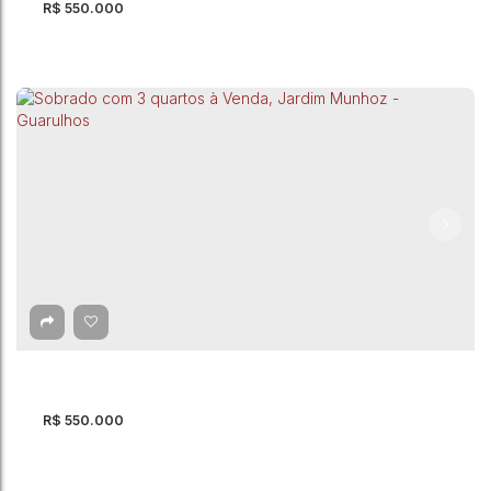
R$
550.000
Sobrado com 4 quartos, Jardim Jacy -
Guarulhos
Jardim Jacy
,
Guarulhos
,
São Paulo
,
Brasil
4
Dormitório(s)
4
Banheiro(s)
1
Suíte(s)
335m²
Total:
10
Vaga(s)
335m²
Útil:
250m²
Terreno:
R$
550.000