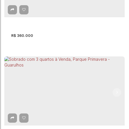
Cidade Soberana
,
Guarulhos
,
São Paulo
,
Brasil
2
Dormitório(s)
2
Banheiro(s)
85m²
Total:
2
Vaga(s)
85m²
Útil:
R$
360.000
Sobrado com 3 quartos à Venda - Guarulhos
Guarulhos
,
São Paulo
,
Brasil
3
Dormitório(s)
2
Banheiro(s)
200m²
Total:
2
Vaga(s)