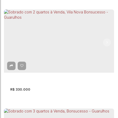
Sobrado com 4 quartos à Venda, Vila Itapoan -
Guarulhos
Vila Itapoan
,
Guarulhos
,
São Paulo
,
Brasil
4
Dormitório(s)
3
Banheiro(s)
2
Suíte(s)
150m²
Total:
3
Vaga(s)
150m²
Útil:
250m²
Terreno:
R$
330.000