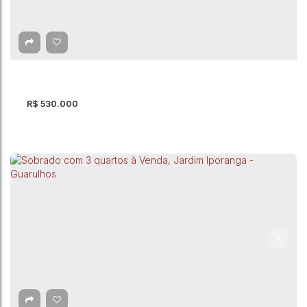
Sobrado com 2 quartos à Venda, Jardim Rosa
de Franca - Guarulhos
Jardim Rosa de Franca
,
Guarulhos
,
São Paulo
,
Brasil
2
Dormitório(s)
2
Banheiro(s)
80m²
Total:
2
Vaga(s)
80m²
Útil:
R$
530.000
Sobrado com 2 quartos à Venda, Jardim
Paraventi - Guarulhos
Jardim Paraventi
,
Guarulhos
,
São Paulo
,
Brasil