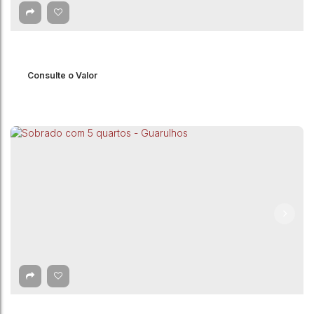
Vila Alzira
,
Guarulhos
,
São Paulo
,
Brasil
3
Dormitório(s)
1
Banheiro(s)
1
Suíte(s)
1
Vaga(s)
Consulte o Valor
Sobrado com 4 quartos à Venda, Jardim Leda -
Guarulhos
Jardim Leda
,
Guarulhos
,
São Paulo
,
Brasil
4
Dormitório(s)
2
Banheiro(s)
220m²
Total:
2
Vaga(s)
220m²
Útil: