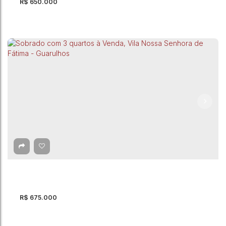
R$
650.000
Sobrado com 2 Quartos à Venda, Parque
Continental I - Guarulhos
Parque Continental I
,
Guarulhos
,
São Paulo
,
Brasil
2
Dormitório(s)
3
Banheiro(s)
2
Suíte(s)
87m²
Total:
2
Vaga(s)
87m²
Útil:
R$
675.000