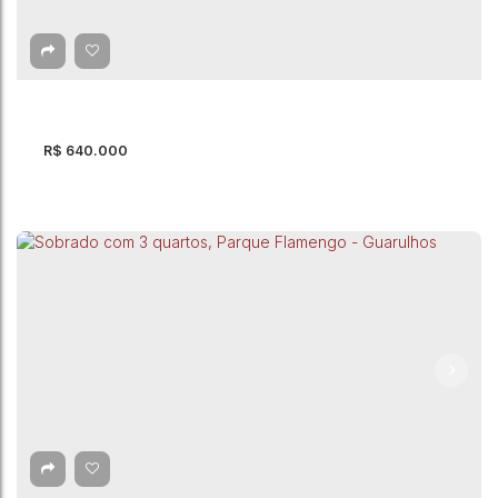
Afonso - Guarulhos
Jardim Santo Afonso
,
Guarulhos
,
São Paulo
,
Brasil
2
Dormitório(s)
2
Banheiro(s)
250m²
Total:
3
Vaga(s)
250m²
Útil:
R$
640.000
Sobrado com 3 quartos à Venda, Jardim
Adriana - Guarulhos
Jardim Adriana
,
Guarulhos
,
São Paulo
,
Brasil