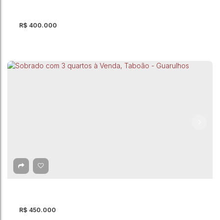
200m²
Útil:
250m²
Terreno:
R$
400.000
Sobrado com 3 quartos à Venda, Parque
Primavera - Guarulhos
Parque Primavera
,
Guarulhos
,
São Paulo
,
Brasil
3
Dormitório(s)
2
Banheiro(s)
1
Suíte(s)
132m²
Total:
132m²
Útil:
R$
450.000