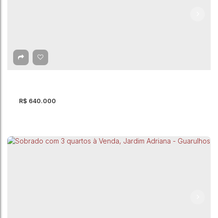
Sobrado com 5 quartos à Venda, Jardim Vila
Galvão - Guarulhos
Jardim Vila Galvão
,
Guarulhos
,
São Paulo
,
Brasil
5
Dormitório(s)
3
Banheiro(s)
1
Suíte(s)
150m²
Total:
2
Vaga(s)
150m²
Útil:
R$
640.000
Sobrado com 2 quartos à Venda, Jardim Santo