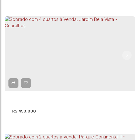
Sobrado com 3 quartos à Venda, Taboão -
Guarulhos
Taboão
,
Guarulhos
,
São Paulo
,
Brasil
3
Dormitório(s)
3
Banheiro(s)
150m²
Total:
4
Vaga(s)
150m²
Útil:
R$
490.000