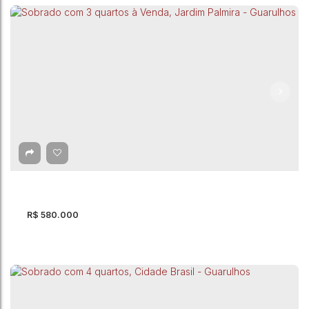
Sobrado com 3 quartos à Venda, Jardim
Munhoz - Guarulhos
Jardim Munhoz
,
Guarulhos
,
São Paulo
,
Brasil
3
Dormitório(s)
2
Banheiro(s)
202m²
Total:
3
Vaga(s)
202m²
Útil:
200m²
Terreno:
R$
580.000