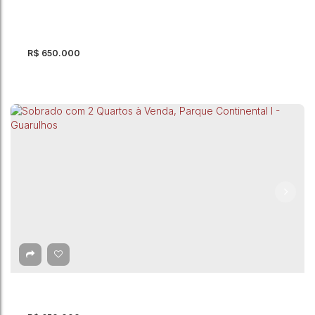
3
Dormitório(s)
1
Banheiro(s)
160m²
Total:
8
Vaga(s)
160m²
Útil:
R$
650.000
Sobrado com 3 quartos, Parque Flamengo -
Guarulhos
CEP: 07134-690
,
Rua Levi Rios de Oliveira
,
Parque Flamengo
,
Guarulhos
,
São Paulo
,
Brasil
3
Dormitório(s)
3
Banheiro(s)
2
Vaga(s)