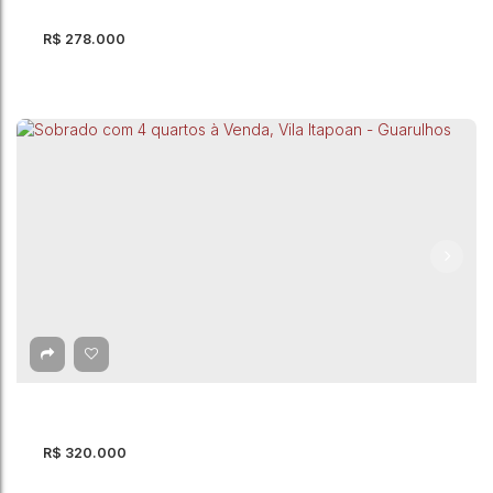
R$
278.000
Sobrado com 5 quartos - Guarulhos
Guarulhos
,
São Paulo
,
Brasil
5
Dormitório(s)
3
Banheiro(s)
235m²
Total:
1
Vaga(s)
125m²
Útil:
R$
320.000