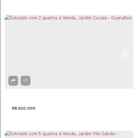
Sobrado com 3 quartos à Venda - Guarulhos
Guarulhos
,
São Paulo
,
Brasil
3
Dormitório(s)
2
Banheiro(s)
1
Suíte(s)
125m²
Total:
2
Vaga(s)
125m²
Útil:
R$
620.000