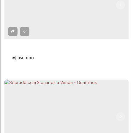
Sobrado com 3 quartos à Venda, Bonsucesso -
Guarulhos
Bonsucesso
,
Guarulhos
,
São Paulo
,
Brasil
3
Dormitório(s)
3
Banheiro(s)
210m²
Total:
2
Vaga(s)
210m²
Útil:
140m²
Terreno:
R$
350.000
Sobrado com 2 quartos à Venda, Cidade
Soberana - Guarulhos