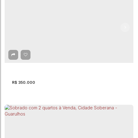
Sobrado com 2 quartos à Venda, Vila Nova
Bonsucesso - Guarulhos
Vila Nova Bonsucesso
,
Guarulhos
,
São Paulo
,
Brasil
2
Dormitório(s)
2
Banheiro(s)
85m²
Total:
2
Vaga(s)
85m²
Útil:
R$
350.000