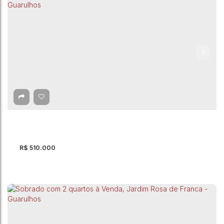
Sobrado com 4 quartos à Venda, Jardim Bela
Vista - Guarulhos
Jardim Bela Vista
,
Guarulhos
,
São Paulo
,
Brasil
4
Dormitório(s)
2
Banheiro(s)
1
Suíte(s)
200m²
Total:
2
Vaga(s)
200m²
Útil:
125m²
Terreno:
R$
510.000