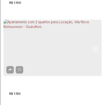
R$
1.100
Apartamento para Locação, Jardim São Luís
(Zona Norte) - São Paulo
CEP: 02282-053
,
Rua Carlos Lonati
,
Jardim São Luís (Zona Norte)
,
São Paulo
,
São Paulo
,
Brasil
R$
1.150