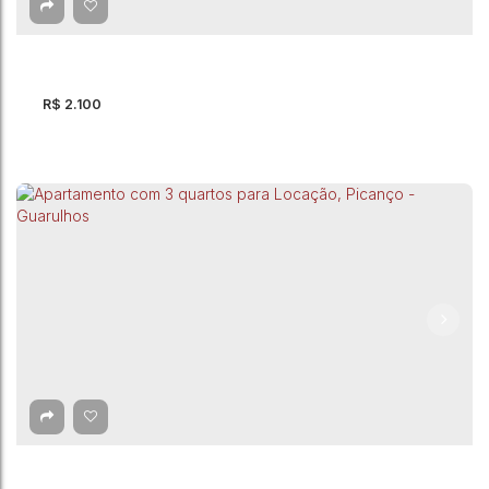
R$
2.100
Apartamento com 2 quartos para Locação,
Jardim Tranqüilidade - Guarulhos
Rua Jacob
,
Jardim Tranqüilidade
,
Guarulhos
,
São Paulo
,
Brasil
2
Dormitório(s)
1
Banheiro(s)
1
Sala(s)
1
Vaga(s)
57m²
Útil: