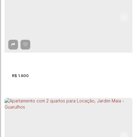
Apartamento com 2 quartos para Locação,
Jardim Vera - Guarulhos
CEP: 07134-635
,
Rua Estelina mendes de Amorin
,
Jardim Vera
,
Guarulhos
,
São Paulo
,
Brasil
2
Dormitório(s)
1
Banheiro(s)
1
Vaga(s)
94m²
Útil:
R$
1.600