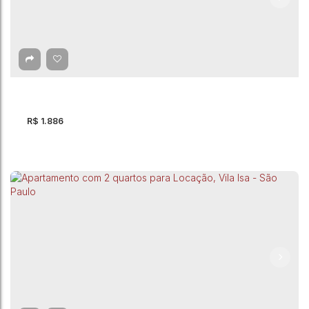
Apartamento com 2 quartos para Locação,
Centro - Guarulhos
CEP: 07115-000
,
Avenida Salgado Filho
,
Centro
,
Guarulhos
,
São
Paulo
,
Brasil
2 ~ 3
Dormitório(s)
1
Banheiro(s)
1
Vaga(s)
R$
1.886
Apartamento com 2 quartos para Locação,
Jardim Maia - Guarulhos
Jardim Maia
,
Guarulhos
,
São Paulo
,
Brasil