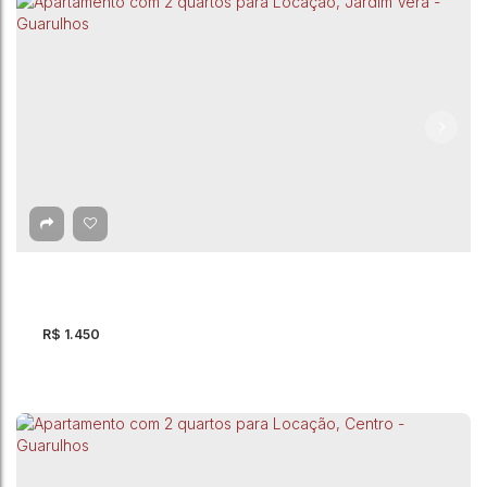
Apartamento com 1 quarto para Locação, Vila
Rosália - Guarulhos
CEP: 07074-120
,
Rua Ipiranga
,
Vila Rosália
,
Guarulhos
,
São Paulo
,
Brasil
1
Dormitório(s)
1
Banheiro(s)
1
Vaga(s)
37m²
Útil:
R$
1.450