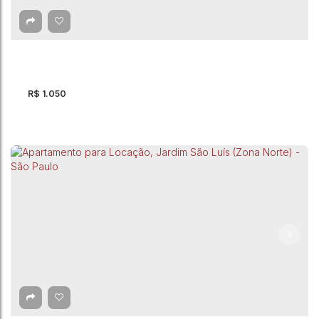
CEP: 07251-370
,
Avenida River
,
Água Chata
,
Guarulhos
,
São
Paulo
,
Brasil
R$
1.050
Apartamento para Locação, Vila Rosália -
Guarulhos
CEP: 07074-120
,
Rua Ipiranga
,
Vila Rosália
,
Guarulhos
,
São Paulo
,
Brasil