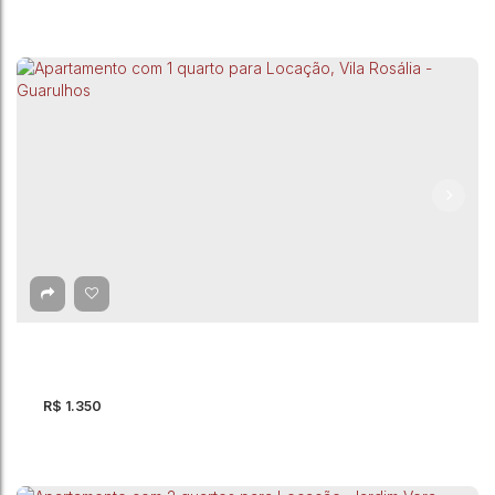
Apartamento com 2 quartos para Locação,
Mikail II - Guarulhos
CEP: 07145-020
,
Rua Dolomita
,
Mikail II
,
Guarulhos
,
São Paulo
,
Brasil
2
Dormitório(s)
1
Banheiro(s)
1
Vaga(s)
R$
1.350