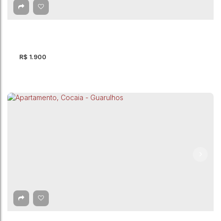
2
Dormitório(s)
1
Banheiro(s)
49m²
Total:
1
Vaga(s)
49m²
Útil:
R$
1.900
Apartamento com 2 quartos para Locação, Vila
Isa - São Paulo
Avenida Nossa Senhora do Sabará
,
Vila Isa
,
São Paulo
,
São Paulo
,
Brasil
2
Dormitório(s)
1
Banheiro(s)
1
Sala(s)
38m²
Útil: