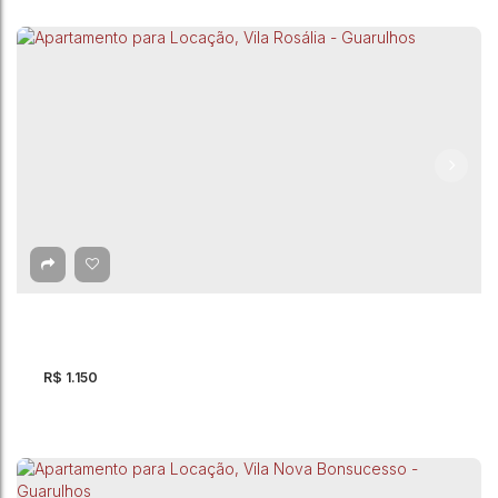
Apartamento com 2 quartos para Locação, Vila
Nova Bonsucesso - Guarulhos
Rua Turvolândia
,
Vila Nova Bonsucesso
,
Guarulhos
,
São Paulo
,
Brasil
2
Dormitório(s)
1
Banheiro(s)
42m²
Útil:
R$
1.150