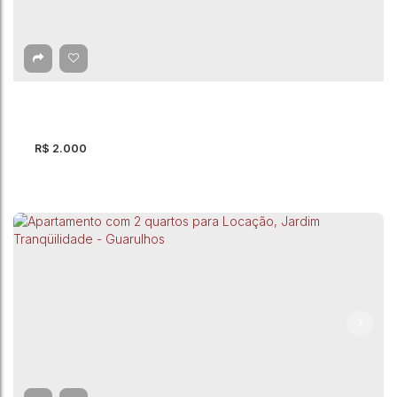
Apartamento com 2 quartos para Locação,
Jardim Barbosa - Guarulhos
Jardim Barbosa
,
Guarulhos
,
São Paulo
,
Brasil
2
Dormitório(s)
1
Banheiro(s)
70m²
Total:
1
Vaga(s)
70m²
Útil:
R$
2.000
Apartamento, Vila Galvão - Guarulhos
CEP: 07074-100
,
Rua Monte Negro
,
Vila Galvão
,
Guarulhos
,
São
Paulo
,
Brasil