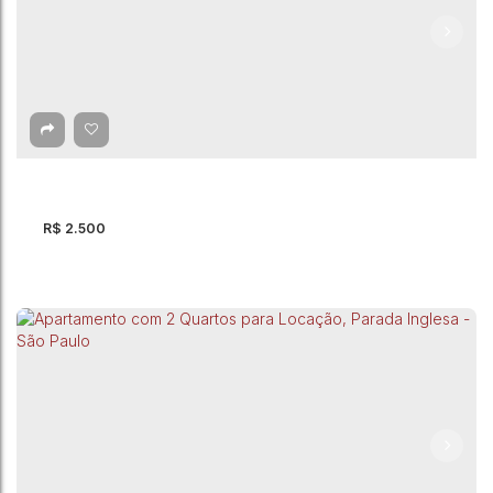
Apartamento com 2 quartos para Locação, Vila
Paiva - São Paulo
Rua Caçador
,
Vila Paiva
,
São Paulo
,
São Paulo
,
Brasil
2
Dormitório(s)
2
Banheiro(s)
1
Sala(s)
1
Suíte(s)
1
Vaga(s)
48m²
Útil:
R$
2.500
Apartamento com 2 quartos para Locação, Vila