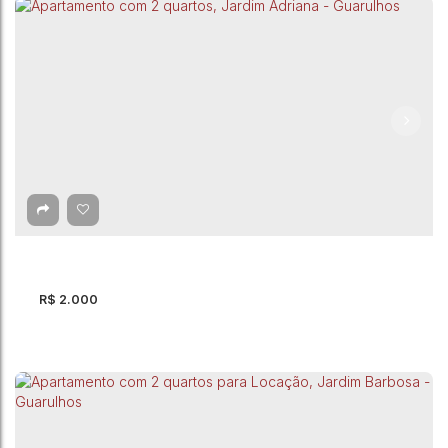
Apartamento com 2 quartos, Jardim Las Vegas
- Guarulhos
CEP: 07082-290
,
Rua: Vicenzo Paciulo
,
Jardim Las Vegas
,
Guarulhos
,
São Paulo
,
Brasil
2
Dormitório(s)
1
Banheiro(s)
1
Sala(s)
44m²
Total:
1
Vaga(s)
44m²
Útil:
R$
2.000