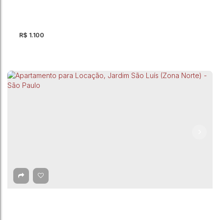
R$
1.100
Apartamento para Locação, Jardim São Luís
(Zona Norte) - São Paulo
CEP: 02282-053
,
Rua Carlos Lonati
,
Jardim São Luís (Zona Norte)
,
São Paulo
,
São Paulo
,
Brasil