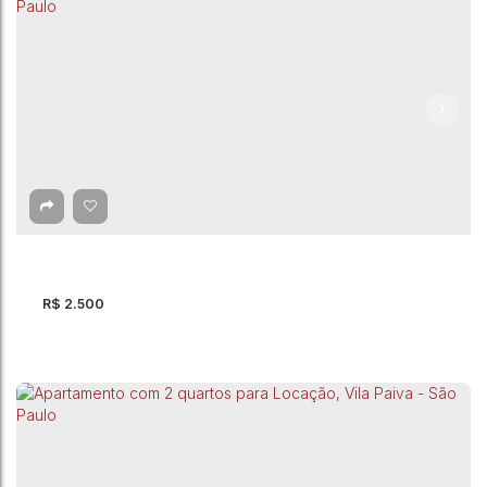
Apartamento com 2 quartos para Locação,
Picanço - Guarulhos
CEP: 07080-120
,
Rua Antonieta
,
Picanço
,
Guarulhos
,
São Paulo
,
Brasil
2
Dormitório(s)
2
Banheiro(s)
1
Sala(s)
1
Suíte(s)
1
Vaga(s)
66m²
Útil:
R$
2.500