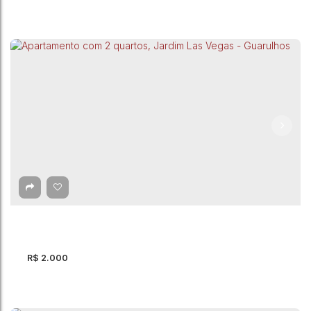
Apartamento com 2 quartos para Locação, Vila
Paiva - São Paulo
Rua Caçador
,
Vila Paiva
,
São Paulo
,
São Paulo
,
Brasil
2
Dormitório(s)
1
Banheiro(s)
1
Sala(s)
48m²
Útil:
R$
2.000