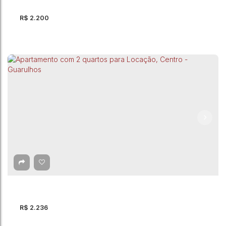
R$
2.200
Apartamento com 3 quartos para Locação,
Picanço - Guarulhos
CEP: 07080-120
,
Rua Antonieta
,
Picanço
,
Guarulhos
,
São Paulo
,
Brasil
3
Dormitório(s)
1
Banheiro(s)
1
Vaga(s)
53 ~ 54m²
Útil:
R$
2.236