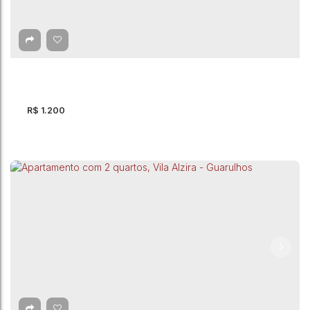
Jardim São Paulo - Guarulhos
CEP: 07131-040
,
Rua Taguai
,
Jardim São Paulo
,
Guarulhos
,
São
Paulo
,
Brasil
1
Dormitório(s)
1
Banheiro(s)
R$
1.200
Apartamento com 1 quarto para Locação, Vila
Galvão - Guarulhos
CEP: 07074-000
,
Avenida Pedro de Souza Lopes
,
Vila Galvão
,
Guarulhos
,
São Paulo
,
Brasil