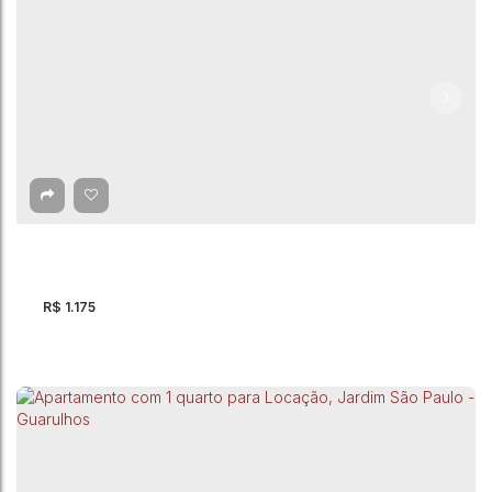
Apartamento para Locação, Vila Rosália -
Guarulhos
CEP: 07074-120
,
Rua Ipiranga
,
Vila Rosália
,
Guarulhos
,
São Paulo
,
Brasil
R$
1.175