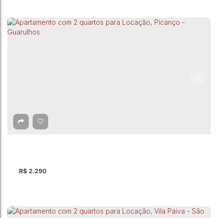
Apartamento com 2 quartos para Locação,
Centro - Guarulhos
Centro
,
Guarulhos
,
São Paulo
,
Brasil
2
Dormitório(s)
1
Banheiro(s)
68m²
Total:
1
Vaga(s)
68m²
Útil:
R$
2.290