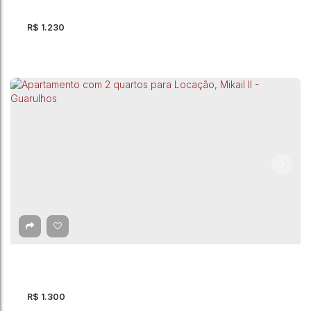
R$
1.230
Apartamento para Locação, Jardim Adriana -
Guarulhos
CEP: 07135-313
,
Rua Floro de Oliveira
,
Jardim Adriana
,
Guarulhos
,
São Paulo
,
Brasil
R$
1.300