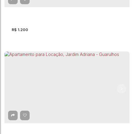
1
Dormitório(s)
1
Banheiro(s)
R$
1.200
Apartamento com 2 quartos, Vila Alzira -
Guarulhos
CEP: 07210-380
,
Estrada Pimentas-São Miguel
,
Vila Alzira
,
Guarulhos
,
São Paulo
,
Brasil
2
Dormitório(s)
1
Banheiro(s)
47m²
Útil: