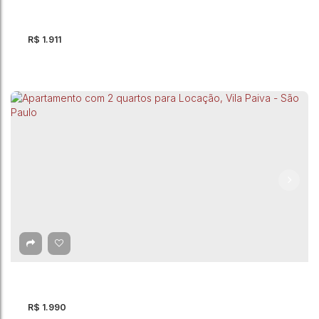
R$
1.911
Apartamento, Cocaia - Guarulhos
CEP: 07130-000
,
Avenida Brigadeiro Faria Lima
,
Cocaia
,
Guarulhos
,
São Paulo
,
Brasil
R$
1.990