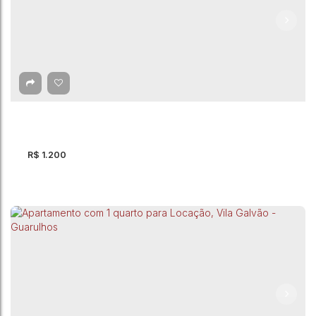
Apartamento para Locação, Vila Nova
Bonsucesso - Guarulhos
CEP: 07176-180
,
Rua Turvolândia
,
Vila Nova Bonsucesso
,
Guarulhos
,
São Paulo
,
Brasil
R$
1.200
Apartamento com 1 quarto para Locação,