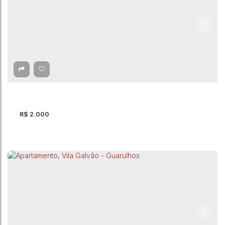
Apartamento com 2 quartos, Jardim Adriana -
Guarulhos
Jardim Adriana
,
Guarulhos
,
São Paulo
,
Brasil
2
Dormitório(s)
1
Banheiro(s)
50m²
Total:
1
Vaga(s)
50m²
Útil:
R$
2.000