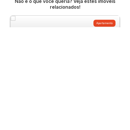
Não é o que você queria? Veja estes imóveis
relacionados!
Apartamento
299
Apartamento com 1 quarto para Locação,