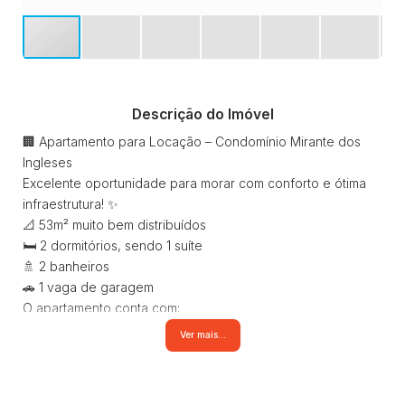
Descrição do Imóvel
🏢 Apartamento para Locação – Condomínio Mirante dos
Ingleses
Excelente oportunidade para morar com conforto e ótima
infraestrutura! ✨
📐 53m² muito bem distribuídos
🛏️ 2 dormitórios, sendo 1 suíte
🚿 2 banheiros
🚗 1 vaga de garagem
O apartamento conta com:
✔️ Cozinha planejada
Ver mais...
✔️ Fogão
✔️ Sala com rack
✔️ Suíte com guarda-roupa planejado