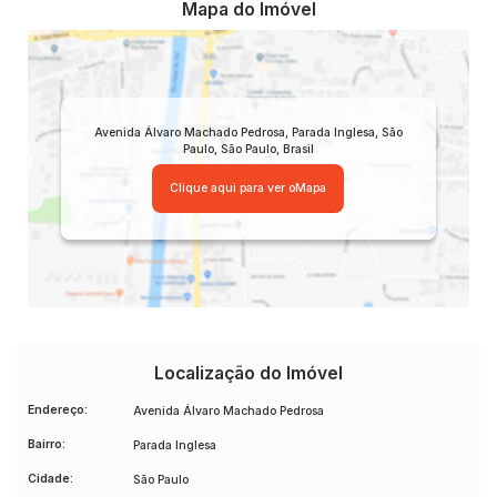
Condomínio com lazer completo:
Mapa do Imóvel
🏊 Piscina
💪 Academia
🔥 Churrasqueira
🎉 Salão de festas
Avenida Álvaro Machado Pedrosa
,
Parada Inglesa
,
São
🛝 Playground
Paulo
,
São Paulo
,
Brasil
💰 Valor da locação: R$ 2.500
💵 Condomínio: R$ 958
Clique aqui para ver o
Mapa
📄 IPTU: R$ 60
📍 Condomínio Mirante dos Ingleses
Ideal para quem busca praticidade, conforto e lazer em um
só lugar!
📞 Agende sua visita!
Localização do Imóvel
Endereço:
Avenida Álvaro Machado Pedrosa
Bairro:
Parada Inglesa
Cidade:
São Paulo