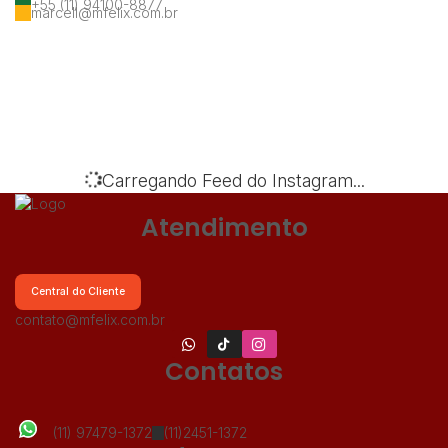
+55 (11) 94100-8877
marcell@mfelix.com.br
‹
›
Carregando Feed do Instagram...
Atendimento
Central do Cliente
contato@mfelix.com.br
Contatos
(11) 97479-1372
(11)2451-1372