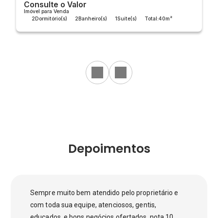
Consulte o Valor
Imóvel para Venda
2
Dormitório(s)
2
Banheiro(s)
1
Suíte(s)
Total:
40m²
Útil:
40m²
Depoimentos
Sempre muito bem atendido pelo proprietário e
com toda sua equipe, atenciosos, gentis,
educados, e bons negócios ofertados, nota 10.