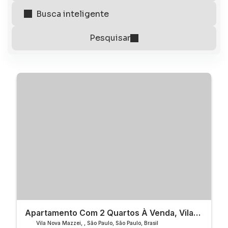
Apartamento Com 2 Quartos À Venda, Vila
Nova Mazzei - São Paulo
Vila Nova Mazzei
,
São Paulo
,
São Paulo
,
Brasil