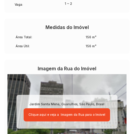
1 ~ 2
Vaga:
Medidas do Imóvel
Área Total:
156 m²
Área Útil:
156 m²
Imagem da Rua do Imóvel
Jardim Santa Mena
,
Guarulhos
,
São Paulo
,
Brasil
Clique aqui e veja a
Imagem da Rua
para o Imóvel