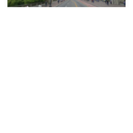
Dúvidas? Nós ligamos!
Atendimento pelo
WhatsApp
Não é o que você queria? Veja estes imóveis
relacionados!
Sobrado