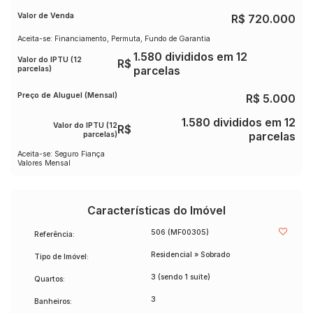
📲 Entre em contato e agende sua visita. Venha conhecer
Valor de Venda
R$
720.000
de perto este excelente sobrado e se encantar com tudo o
Aceita-se: Financiamento, Permuta, Fundo de Garantia
que ele oferece!
1.580 divididos em 12
Valor do IPTU (12
R$
parcelas)
parcelas
Preço de Aluguel (Mensal)
R$
5.000
1.580 divididos em 12
Valor do IPTU (12
R$
parcelas)
parcelas
Aceita-se: Seguro Fiança
Valores Mensal
Características do Imóvel
506
(MF00305)
Referência:
Residencial
»
Sobrado
Tipo de Imóvel:
3 (sendo 1 suíte)
Quartos:
3
Banheiros: