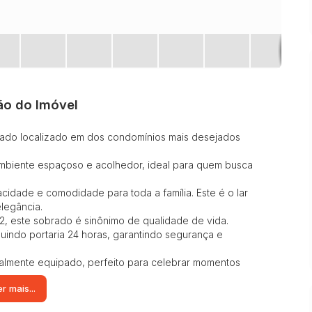
ão do Imóvel
brado localizado em dos condomínios mais desejados
ambiente espaçoso e acolhedor, ideal para quem busca
cidade e comodidade para toda a família. Este é o lar
legância.
, este sobrado é sinônimo de qualidade de vida.
luindo portaria 24 horas, garantindo segurança e
talmente equipado, perfeito para celebrar momentos
r mais...
 experiência de moradia única.
el é um verdadeiro paraíso. Desfrute de momentos