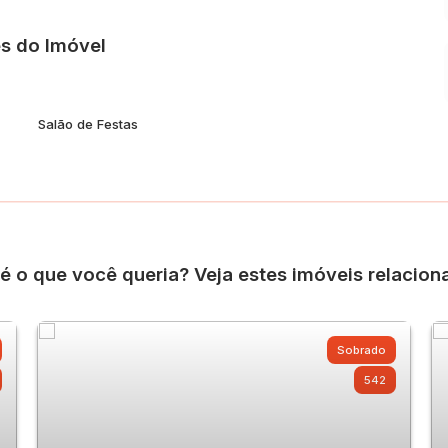
fraternizações, e na piscina, que promete refrescar os dias
s do Imóvel
unidade imperdível de adquirir um imóvel de alto padrão já
u novo lar!
Salão de Festas
é o que você queria? Veja estes imóveis relacion
Sobrado
542