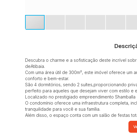
Descriç
Descubra o charme e a sofisticação deste incrível so
deAtibaia.
Com uma área útil de 300m², este imóvel oferece um 
conforto e bem-estar.
São 4 dormitórios, sendo 2 suítes,proporcionando priva
perfeito para aqueles que desejam viver com estilo e e
Localizado no prestigiado empreendimento Shamballa 2
O condomínio oferece uma infraestrutura completa, inc
tranquilidade para você e sua família.
Além disso, o espaço conta com um salão de festas to
especiais com amigos e familiares.
Ve
Aqui, cada detalhe foi pensado para proporcionar uma
Para os amantes de lazer e entretenimento, este imóv