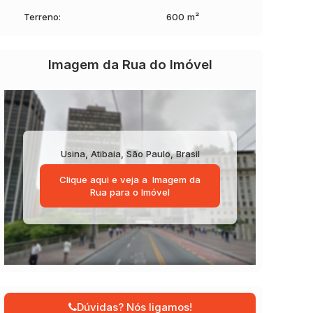
Terreno:
600 m²
Imagem da Rua do Imóvel
Usina
,
Atibaia
,
São Paulo
,
Brasil
Clique aqui e veja a
Imagem da
Rua
para o Imóvel
Dúvidas? Nós ligamos!