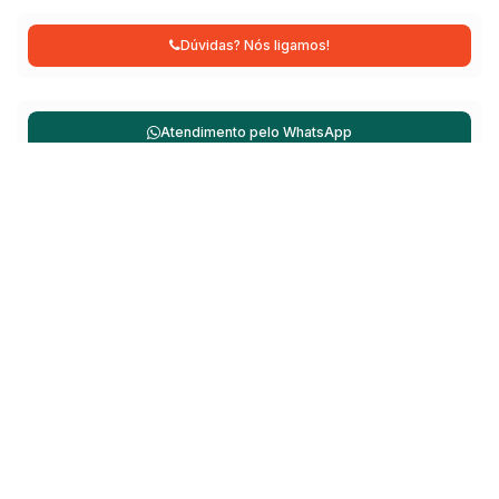
Dúvidas? Nós ligamos!
Atendimento pelo
WhatsApp
Não é o que você queria? Veja estes imóveis
relacionados!
Sobrado
195