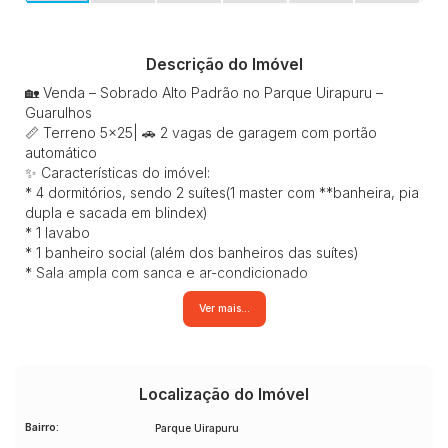
Descrição do Imóvel
🏡 Venda – Sobrado Alto Padrão no Parque Uirapuru –
Guarulhos
📏 Terreno 5x25| 🚗 2 vagas de garagem com portão
automático
✨ Características do imóvel:
* 4 dormitórios, sendo 2 suítes(1 master com **banheira, pia
dupla e sacada em blindex)
* 1 lavabo
* 1 banheiro social (além dos banheiros das suítes)
* Sala ampla com sanca e ar-condicionado
* Cozinha integrada ao espaço gourmet com:
Ver mais...
* Torre quente (forno, lava-louças e cooktop)
* Bancada alta em **granito verde Ubatuba** em formato L
* Móveis planejados
* **Dispensa de mantimentos**
* Lavanderia no piso superior com acesso pela área
Localização do Imóvel
gourmet e pelo quarto
Bairro:
Parque Uirapuru
* **Espaço gourmet completo**: churrasqueira inox, pias