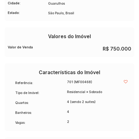
em granito e jardim
Cidade:
Guarulhos
Automação residencialcom Alexa + aplicativo (iluminação,
Estado:
som e câmeras internas e externas)
São Paulo, Brasil
Aquecimento a gásno chuveiro, torneiras da suíte master e
cozinha
🏡 Acabamentos e diferenciais:
Valores do Imóvel
* Porcelanato em toda a casa
* Quartos infantis com piso vinílico
Valor de Venda
R$
750.000
* Corrimão em inox e vidro em toda a sacada lateral
* Rua calma, com pouco fluxo de carros
📑 **Documentação em dia – Aceita financiamento
bancário**
Características do Imóvel
701
(MF00468)
Referência:
Residencial
»
Sobrado
Tipo de Imóvel:
4 (sendo 2 suítes)
Quartos:
4
Banheiros:
2
Vagas: