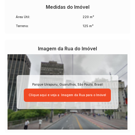
Medidas do Imóvel
Área Útil:
220 m²
Terreno:
125 m²
Imagem da Rua do Imóvel
Parque Uirapuru
,
Guarulhos
,
São Paulo
,
Brasil
Clique aqui e veja a
Imagem da Rua
para o Imóvel