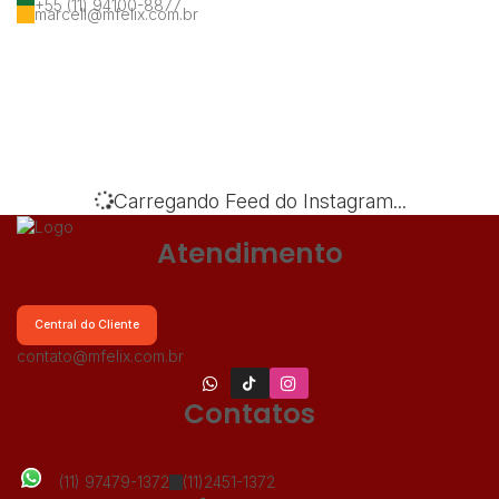
+55 (11) 94100-8877
marcell@mfelix.com.br
‹
›
Carregando Feed do Instagram...
Atendimento
Central do Cliente
contato@mfelix.com.br
Contatos
(11) 97479-1372
(11)2451-1372