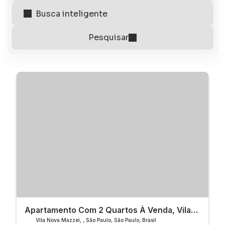
Apartamento Com 2 Quartos À Venda, Vila
Nova Mazzei - São Paulo
Vila Nova Mazzei
,
São Paulo
,
São Paulo
,
Brasil