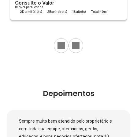
Consulte o Valor
Imóvel para Venda
2
Dormitório(s)
2
Banheiro(s)
1
Suíte(s)
Total:
40m²
Útil:
40m²
Depoimentos
Sempre muito bem atendido pelo proprietário e
com toda sua equipe, atenciosos, gentis,
educados, e bons negócios ofertados, nota 10.