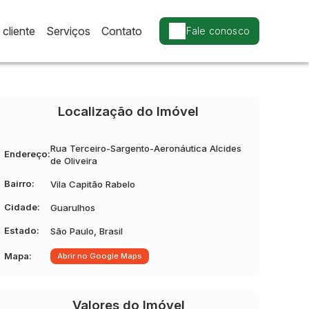
cliente
Serviços
Contato
Fale conosco
Localização do Imóvel
Rua Terceiro-Sargento-Aeronáutica Alcides
Endereço:
de Oliveira
Bairro:
Vila Capitão Rabelo
Cidade:
Guarulhos
Estado:
São Paulo, Brasil
Mapa:
Abrir no Google Maps
Valores do Imóvel