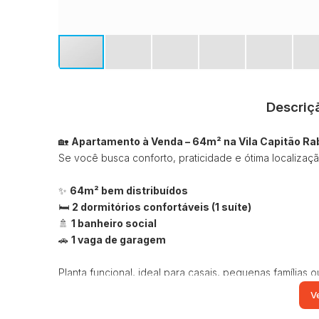
Descriç
🏡
Apartamento à Venda – 64m² na Vila Capitão Ra
Se você busca conforto, praticidade e ótima localizaçã
✨
64m² bem distribuídos
🛏️
2 dormitórios confortáveis (1 suíte)
🚿
1 banheiro social
🚗
1 vaga de garagem
Planta funcional, ideal para casais, pequenas famílias
arejados, proporcionando conforto no dia a dia.
Ve