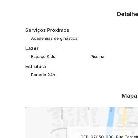
📍 Localizado na
Vila Capitão Rabelo
, em Guarulhos, 
público e principais vias da região.
Detalhe
💰 Excelente oportunidade para morar bem ou investir!
📞 Entre em contato para mais informações e agende sua
Serviços Próximos
Academias de ginástica
Lazer
Espaço Kids
Piscina
Estrutura
Portaria 24h
Mapa 
CEP: 07050-030
,
Rua Tercei