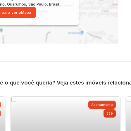
elo
,
Guarulhos
,
São Paulo
,
Brasil
i para ver o
Mapa
é o que você queria? Veja estes imóveis relacion
Apartamento
229