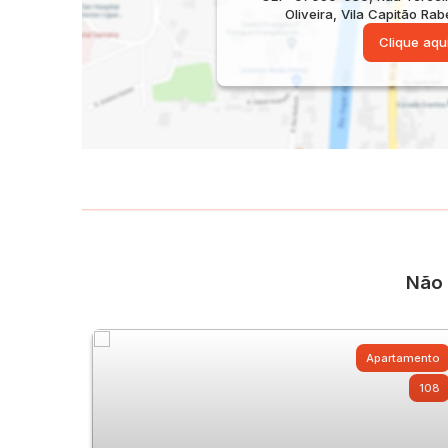
Oliveira
,
Vila Capitão Rab
Clique aqu
Não 
Apartamento
108