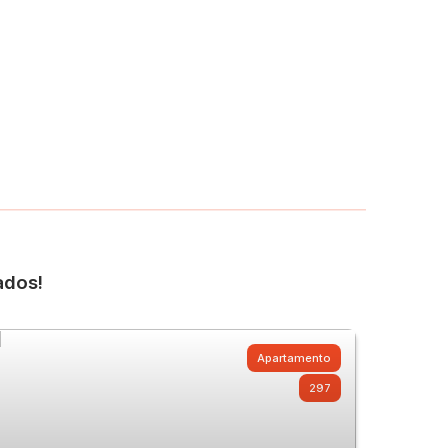
ados!
Apartamento
297