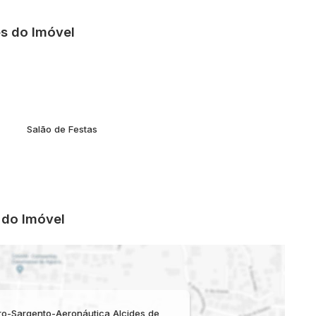
bairro com fácil acesso a comércios, escolas, transporte
s do Imóvel
 visita!
Salão de Festas
do Imóvel
ro-Sargento-Aeronáutica Alcides de