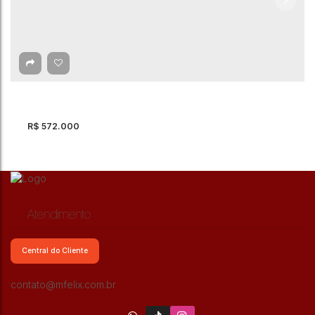
R$
572.000
Atendimento
Central do Cliente
contato@mfelix.com.br
Apartamento com 2 quartos à Venda, Jardim
Aida - Guarulhos