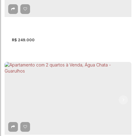
CEP: 07251-370
,
Avenida River
,
Água Chata
,
Guarulhos
,
São
Paulo
,
Brasil
2
Dormitório(s)
1
Banheiro(s)
44m²
Útil:
R$
249.000
Apartamento com 2 quartos à Venda, Água
Chata - Guarulhos
CEP: 07251-250
,
Avenida Amâncio Gaiolli
,
Água Chata
,
Guarulhos
,
São Paulo
,
Brasil
2
Dormitório(s)
1
Banheiro(s)
1
Sala(s)
1
Vaga(s)