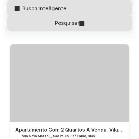
Apartamento Com 2 Quartos À Venda, Vila
Nova Mazzei - São Paulo
Vila Nova Mazzei
,
São Paulo
,
São Paulo
,
Brasil