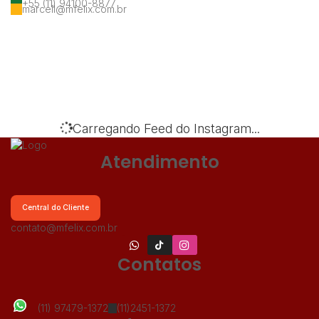
+55 (11) 94100-8877
marcell@mfelix.com.br
‹
›
Carregando Feed do Instagram...
Atendimento
Central do Cliente
contato@mfelix.com.br
Contatos
(11) 97479-1372
(11)2451-1372