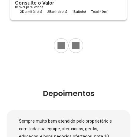
Consulte o Valor
Imóvel para Venda
2
Dormitório(s)
2
Banheiro(s)
1
Suíte(s)
Total:
40m²
Útil:
40m²
Depoimentos
Sempre muito bem atendido pelo proprietário e
com toda sua equipe, atenciosos, gentis,
educados, e bons negócios ofertados, nota 10.