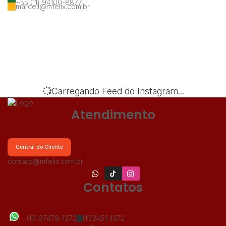
+55 (11) 94100-8877
marcell@mfelix.com.br
‹
›
Carregando Feed do Instagram...
Atendimento
Central do Cliente
contato@mfelix.com.br
Contatos
(11) 97479-1372
(11)2451-1372