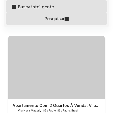
Apartamento Com 2 Quartos À Venda, Vila
Nova Mazzei - São Paulo
Vila Nova Mazzei
,
São Paulo
,
São Paulo
,
Brasil