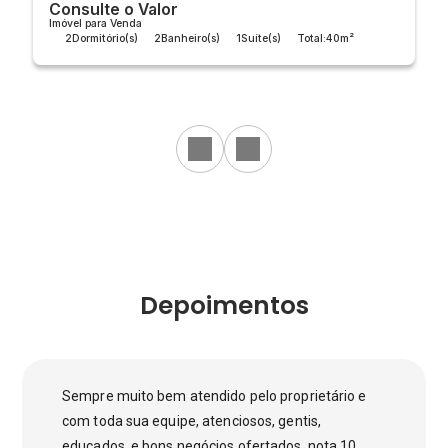
Consulte o Valor
Imóvel para Venda
2
Dormitório(s)
2
Banheiro(s)
1
Suíte(s)
Total:
40m²
Útil:
40m²
Depoimentos
Sempre muito bem atendido pelo proprietário e
com toda sua equipe, atenciosos, gentis,
educados, e bons negócios ofertados, nota 10.