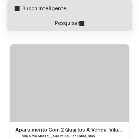
Apartamento Com 2 Quartos À Venda, Vila
Nova Mazzei - São Paulo
Vila Nova Mazzei
,
São Paulo
,
São Paulo
,
Brasil