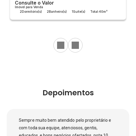
Consulte o Valor
Imóvel para Venda
2
Dormitório(s)
2
Banheiro(s)
1
Suíte(s)
Total:
40m²
Útil:
40m²
Depoimentos
Sempre muito bem atendido pelo proprietário e
com toda sua equipe, atenciosos, gentis,
educados, e bons negócios ofertados, nota 10.