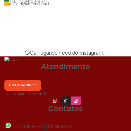
+55 (11) 94100-8877
marcell@mfelix.com.br
‹
›
Carregando Feed do Instagram...
Atendimento
Central do Cliente
contato@mfelix.com.br
Contatos
(11) 97479-1372
(11)2451-1372