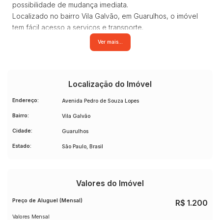
possibilidade de mudança imediata.
Localizado no bairro Vila Galvão, em Guarulhos, o imóvel
tem fácil acesso a serviços e transporte.
Considere esta opção para seu novo lar.
Ver mais...
Localização do Imóvel
Endereço:
Avenida Pedro de Souza Lopes
Bairro:
Vila Galvão
Cidade:
Guarulhos
Estado:
São Paulo, Brasil
Valores do Imóvel
Preço de Aluguel (Mensal)
R$
1.200
Valores Mensal