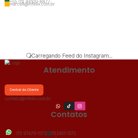
+55 (11) 94100-8877
marcell@mfelix.com.br
‹
›
Carregando Feed do Instagram...
Atendimento
Central do Cliente
contato@mfelix.com.br
Contatos
(11) 97479-1372
(11)2451-1372