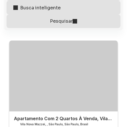
Apartamento Com 2 Quartos À Venda, Vila
Nova Mazzei - São Paulo
Vila Nova Mazzei
,
São Paulo
,
São Paulo
,
Brasil