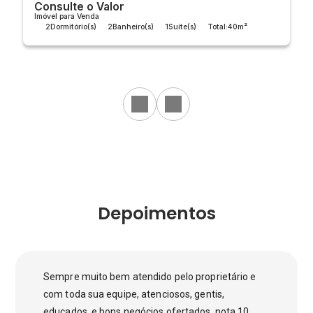
Consulte o Valor
Imóvel para Venda
2
Dormitório(s)
2
Banheiro(s)
1
Suíte(s)
Total:
40m²
Útil:
40m²
Depoimentos
Sempre muito bem atendido pelo proprietário e
com toda sua equipe, atenciosos, gentis,
educados, e bons negócios ofertados, nota 10.