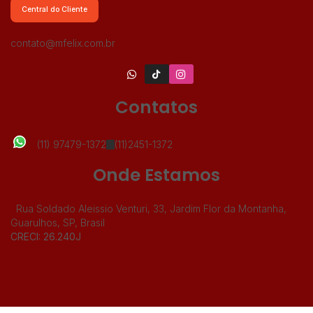
Central do Cliente
contato@mfelix.com.br
Contatos
(11) 97479-1372
(11)2451-1372
Onde Estamos
Rua Soldado Aleissio Venturi
,
33
,
Jardim Flor da Montanha
,
Guarulhos
,
SP
,
Brasil
CRECI: 26.240J