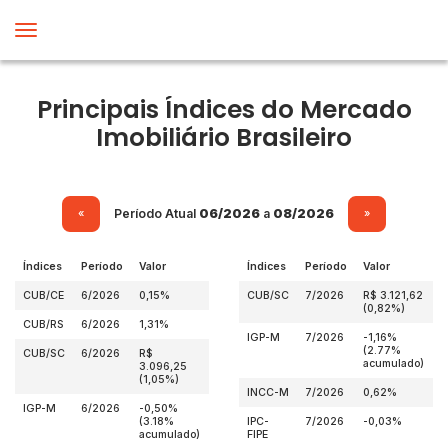
Principais Índices do Mercado
Imobiliário Brasileiro
Período Atual
06/2026
a
08/2026
«
»
Índices
Período
Valor
Índices
Período
Valor
CUB/CE
6/2026
0,15%
CUB/SC
7/2026
R$ 3.121,62
(0,82%)
CUB/RS
6/2026
1,31%
IGP-M
7/2026
-1,16%
(2.77%
CUB/SC
6/2026
R$
acumulado)
3.096,25
(1,05%)
INCC-M
7/2026
0,62%
IGP-M
6/2026
-0,50%
(3.18%
IPC-
7/2026
-0,03%
acumulado)
FIPE