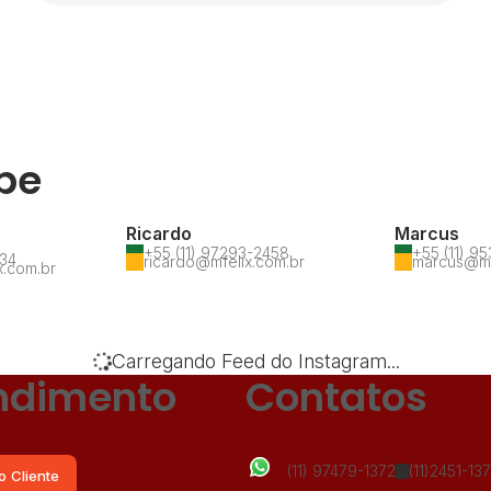
pe
Ricardo
Marcus
+55 (11) 97293-2458
+55 (11) 9
534
ricardo@mfelix.com.br
marcus@mf
x.com.br
Carregando Feed do Instagram...
ndimento
Contatos
(11) 97479-1372
(11)2451-13
o Cliente