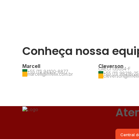
Conheça nossa equi
Marcell
Cleverson
CRECI
135054-F
+55 (11) 94100-8877
+55 (11) 98318-2
marcell@mfelix.com.br
cleverson@mfeli
Ate
Central d