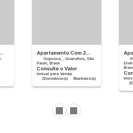
Apartamento Com 2
Apa
o
Gopoúva
,
Guarulhos
,
São
R
la
Quartos À Venda,
Qua
Paulo
,
Brasil
Endr
Gopoúva - Guarulhos
End
Brasi
Consulte o Valor
Con
Imóvel para Venda
Imóv
2
Dormitório(s)
1
Banheiro(s)
2
D
Privativo:
44 ~ 47m²
1
S
Útil:
44 ~ 47m²