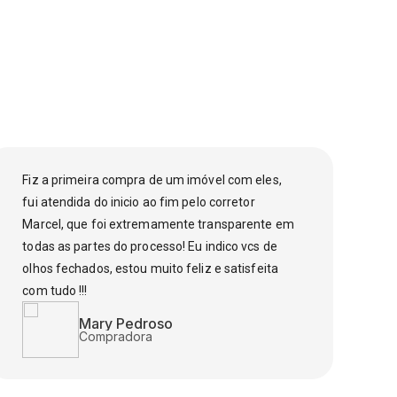
Fiz a primeira compra de um imóvel com eles,
Fu
fui atendida do inicio ao fim pelo corretor
fi
Marcel, que foi extremamente transparente em
el
todas as partes do processo! Eu indico vcs de
pa
olhos fechados, estou muito feliz e satisfeita
to
com tudo !!!
co
o 
Mary Pedroso
dú
Compradora
ce
MF