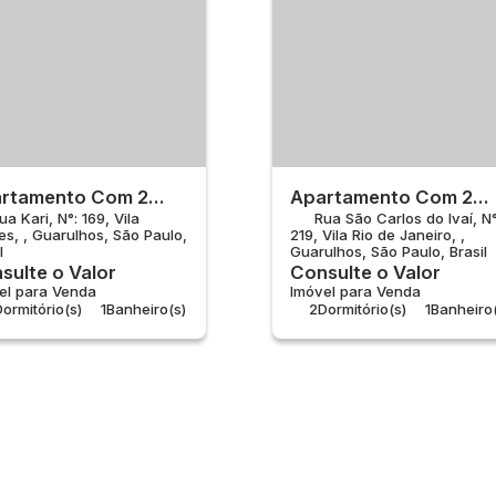
rtamento Com 2
Apartamento Com 2
ua Kari
,
N°:
169
,
Vila
Rua São Carlos do Ivaí
,
N°
rtos À Venda, Vila
Quartos À Venda, Vila
es
,
Guarulhos
,
São Paulo
,
219
,
Vila Rio de Janeiro
,
res - Guarulhos
Rio De Janeiro -
l
Guarulhos
,
São Paulo
,
Brasil
Guarulhos
sulte o Valor
Consulte o Valor
el para Venda
Imóvel para Venda
ormitório(s)
1
Banheiro(s)
2
Dormitório(s)
1
Banheiro(
ala(s)
1
Sala(s)
Total:
43m²
1
Vaga(s)
Útil:
43m²