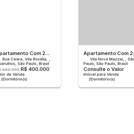
partamento Com 2
Apartamento Com 2
Rua Ceara
,
Vila Rosália
,
Vila Nova Mazzei
,
Sã
uartos À Venda, Vila
Quartos À Venda, Vi
uarulhos
,
São Paulo
,
Brasil
Paulo
,
São Paulo
,
Brasil
osália - Guarulhos
Nova Mazzei - São
R$
400.000
Consulte o Valor
$
440.000
Paulo
lor de Venda
Imóvel para Venda
2
Dormitório(s)
2
Dormitório(s)
2
Banheiro(s)
2
Banheiro(s)
1
Suíte(s)
Privativo:
56m²
1
Sala(s)
Total:
40m²
Útil:
40m²
1
Suíte(s)
Total:
56m²
1
Vaga(s)
Útil:
56m²