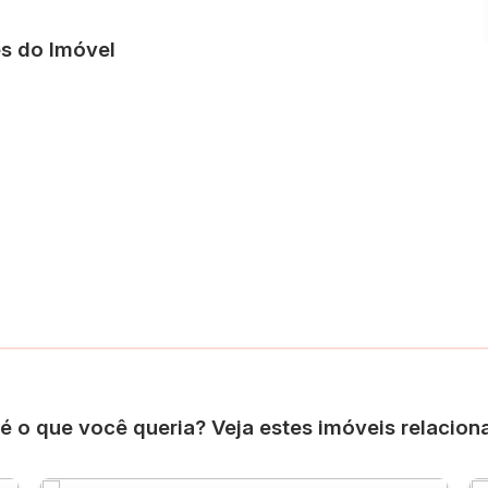
 uma localização privilegiada, com conforto e funcionalidade
s do Imóvel
é o que você queria? Veja estes imóveis relacion