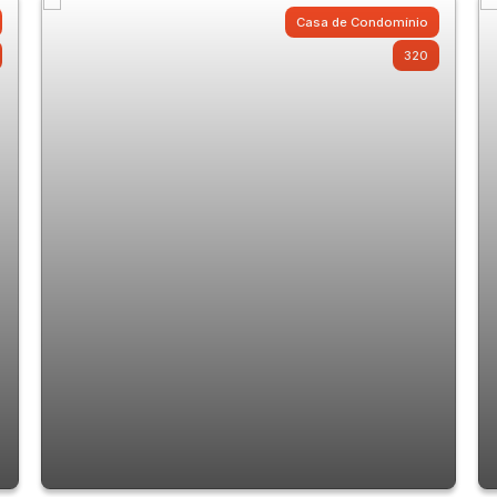
Casa de Condomínio
320
Casa de Condomínio com 3 quartos à
Venda, Vila Galvão - Guarulhos