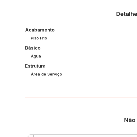
Um imóvel perfeito para famílias que desejam morar em
Detalhe
no dia a dia.
Agende sua visita e venha conhecer seu novo lar!
Acabamento
Piso Frio
Básico
Água
Estrutura
Área de Serviço
Não 