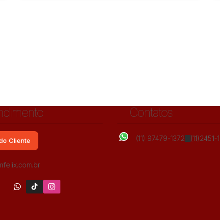
ndimento
Contatos
(11) 97479-1372
(11)2451-
do Cliente
Vila Galvão, Guarulhos, São Paulo, Brasil
felix.com.br