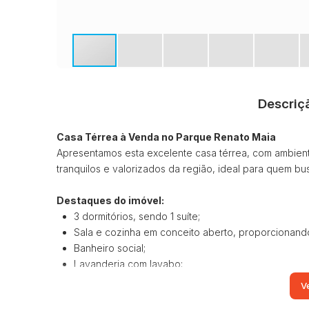
Descriç
Casa Térrea à Venda no Parque Renato Maia
Apresentamos esta excelente casa térrea, com ambient
tranquilos e valorizados da região, ideal para quem bu
Destaques do imóvel:
3 dormitórios, sendo 1 suíte;
Sala e cozinha em conceito aberto, proporcionando
Banheiro social;
Lavanderia com lavabo;
Terreno de 150 m², com excelente aproveitamento
Ve
2 vagas de garagem.