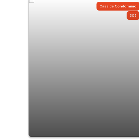
Casa de Condomínio
302
Casa de Condomínio com 2 quartos à
Venda, Vila Constança - São Paulo