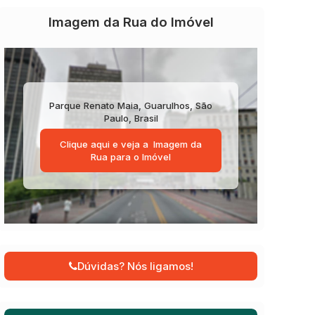
Imagem da Rua do Imóvel
Parque Renato Maia
,
Guarulhos
,
São
Paulo
,
Brasil
Clique aqui e veja a
Imagem da
Rua
para o Imóvel
Dúvidas? Nós ligamos!