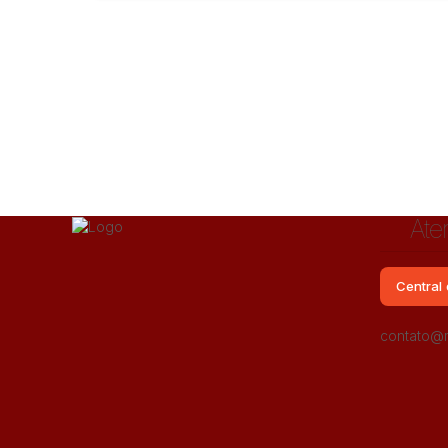
Ate
Central 
Vila Constança, São Paulo, São Paulo, Brasil
contato@m