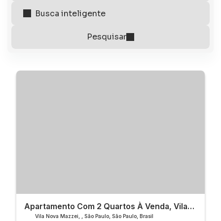
Apartamento Com 2 Quartos À Venda, Vila
Nova Mazzei - São Paulo
Vila Nova Mazzei
,
São Paulo
,
São Paulo
,
Brasil