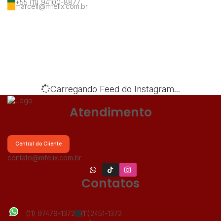
+55 (11) 94100-8877
marcell@mfelix.com.br
‹
›
Carregando Feed do Instagram...
Atendimento
Central do Cliente
contato@mfelix.com.br
Contatos
(11) 97479-1372
(11)2451-1372