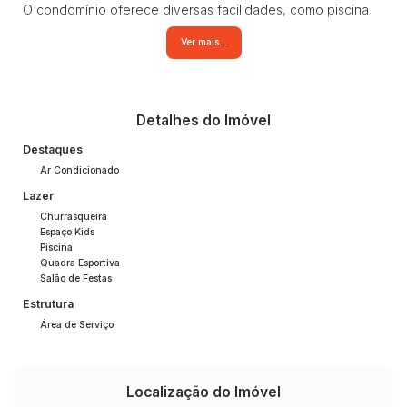
O condomínio oferece diversas facilidades, como piscina
aquecida, churrasqueira, brinquedoteca e espaço gourmet,
Ver mais...
garantindo momentos de lazer e diversão.
A localização é estratégica, próximo a comércios e com
fácil acesso às principais vias da cidade. Aproveite essa
oportunidade única de viver em um espaço que une
conforto e praticidade.
Detalhes do Imóvel
Entre em contato e agende uma visita!
Destaques
Ar Condicionado
Lazer
Churrasqueira
Espaço Kids
Piscina
Quadra Esportiva
Salão de Festas
Estrutura
Área de Serviço
Localização do Imóvel