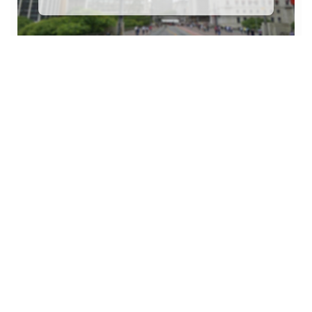
Dúvidas? Nós ligamos!
Atendimento pelo
WhatsApp
Não é o que você queria? Veja estes imóveis
relacionados!