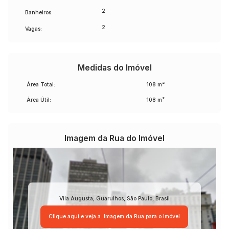
2
Banheiros:
2
Vagas:
Medidas do Imóvel
Área Total:
108 m²
Área Útil:
108 m²
Imagem da Rua do Imóvel
Vila Augusta
,
Guarulhos
,
São Paulo
,
Brasil
Clique aqui e veja a
Imagem da Rua
para o Imóvel