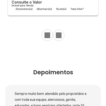
Consulte o Valor
Imóvel para Venda
2
Dormitório(s)
2
Banheiro(s)
1
Suíte(s)
Total:
40m²
Útil:
40m²
Depoimentos
Sempre muito bem atendido pelo proprietário e
com toda sua equipe, atenciosos, gentis,
educados, e bons negócios ofertados, nota 10.