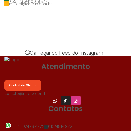
+55 (11) 94100-8877
marcell@mfelix.com.br
‹
›
Carregando Feed do Instagram...
Atendimento
Central do Cliente
contato@mfelix.com.br
Contatos
(11) 97479-1372
(11)2451-1372