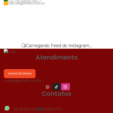
+55 (11) 94100-8877
marcell@mfelix.com.br
‹
›
Carregando Feed do Instagram...
Atendimento
Central do Cliente
contato@mfelix.com.br
Contatos
(11) 97479-1372
(11)2451-1372