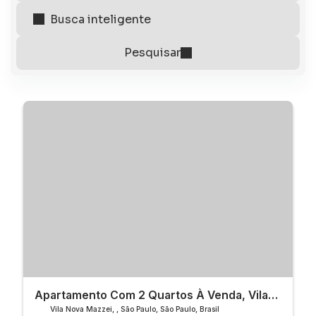
Apartamento Com 2 Quartos À Venda, Vila
Nova Mazzei - São Paulo
Vila Nova Mazzei
,
São Paulo
,
São Paulo
,
Brasil