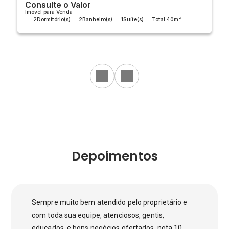
Consulte o Valor
Imóvel para Venda
2
Dormitório(s)
2
Banheiro(s)
1
Suíte(s)
Total:
40m²
Útil:
40m²
Depoimentos
Sempre muito bem atendido pelo proprietário e
com toda sua equipe, atenciosos, gentis,
educados, e bons negócios ofertados, nota 10.