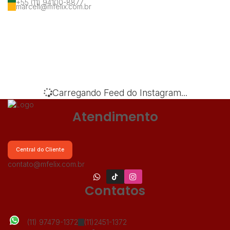
+55 (11) 94100-8877
marcell@mfelix.com.br
‹
›
Carregando Feed do Instagram...
Atendimento
Central do Cliente
contato@mfelix.com.br
Contatos
(11) 97479-1372
(11)2451-1372