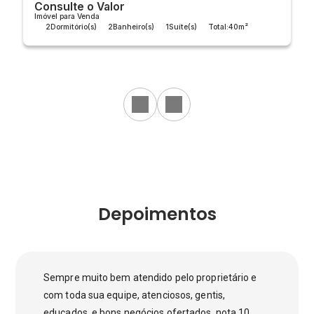
Consulte o Valor
Imóvel para Venda
2
Dormitório(s)
2
Banheiro(s)
1
Suíte(s)
Total:
40m²
Útil:
40m²
Depoimentos
Sempre muito bem atendido pelo proprietário e
com toda sua equipe, atenciosos, gentis,
educados, e bons negócios ofertados, nota 10.