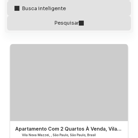
Apartamento Com 2 Quartos À Venda, Vila
Nova Mazzei - São Paulo
Vila Nova Mazzei
,
São Paulo
,
São Paulo
,
Brasil