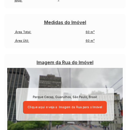
Vaga:
Medidas do Imóvel
Área Total:
60 m²
Área Útil:
60 m²
Imagem da Rua do Imóvel
Parque Cecap
,
Guarulhos
,
São Paulo
,
Brasil
Clique aqui e veja a
Imagem da Rua
para o Imóvel