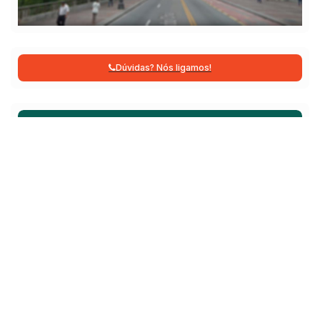
Dúvidas? Nós ligamos!
Atendimento pelo
WhatsApp
Não é o que você queria? Veja estes imóveis
relacionados!
Apartamento
153