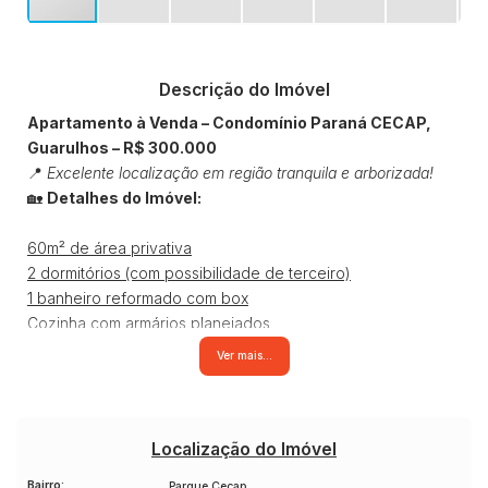
Descrição do Imóvel
Apartamento à Venda – Condomínio Paraná CECAP,
Guarulhos – R$ 300.000
📍
Excelente localização em região tranquila e arborizada!
🏡
Detalhes do Imóvel:
60m² de área privativa
2 dormitórios (com possibilidade de terceiro)
1 banheiro reformado com box
Cozinha com armários planejados
Lavanderia com armários
Ver mais...
Piso frio em todos os cômodos
1 vaga de garagem coberta
3º andar (sem elevador)
🔒
Condomínio Fechado com Estrutura Completa de
Localização do Imóvel
Segurança e Lazer:
Bairro:
Parque Cecap