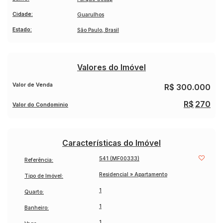
Cidade:
Guarulhos
Portaria 24 horas e vigilância
Câmeras de segurança
Estado:
São Paulo, Brasil
Guarita
Playground
Quadra poliesportiva
Valores do Imóvel
Área de lazer e área verde
💰
Valor de Venda: R$ 300.000
Valor de Venda
R$
300.000
📑 Documentação em ordem, pronto para financiamento.
R$
270
Valor do Condominio
Entre em contato para agendar uma visita e conhecer seu
novo lar!
Características do Imóvel
541
(MF00333)
Referência:
Residencial
»
Apartamento
Tipo de Imóvel:
1
Quarto:
1
Banheiro:
1