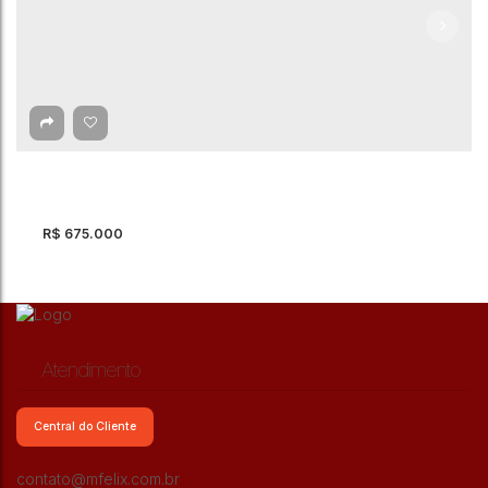
R$
675.000
Atendimento
Central do Cliente
Sobrado com 3 quartos à Venda, Vila Nossa
contato@mfelix.com.br