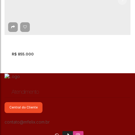
R$
855.000
Atendimento
Central do Cliente
contato@mfelix.com.br
Sobrado com 3 quartos à Venda, Jardim Santa
Clara - Guarulhos