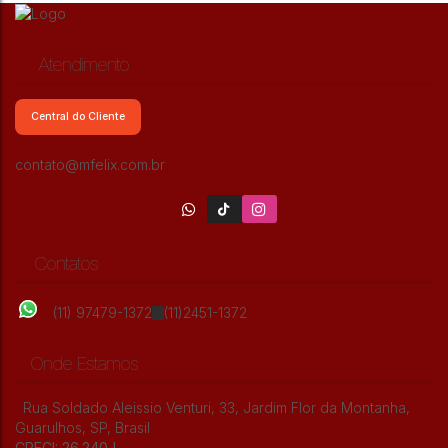
Atendimento
Central do Cliente
contato@mfelix.com.br
Contatos
(11) 97479-1372
(11)2451-1372
Onde Estamos
Rua Soldado Aleissio Venturi
,
33
,
Jardim Flor da Montanha
,
Guarulhos
,
SP
,
Brasil
CRECI: 26.240J