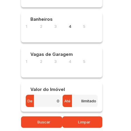
Clim
Ja
Banheiros
7
Dor
6
Va
1
2
3
4
5
Vagas de Garagem
1
2
3
4
5
Valor do Imóvel
De
Até
Buscar
Limpar