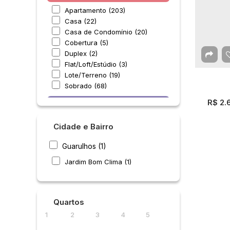
Apartamento (203)
Casa (22)
Casa de Condomínio (20)
Cobertura (5)
Duplex (2)
Flat/Loft/Estúdio (3)
Lote/Terreno (19)
Sobrado (68)
R$
2.
Comercial (4)
Escritório (1)
Cidade e Bairro
Prédio (2)
Salas Comerciais (1)
Guarulhos (1)
Industrial (3)
Jardim Bom Clima (1)
Galpão (3)
Misto (1)
Quartos
Outros (1)
1
2
3
4
5
Out