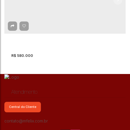
R$
580.000
Atendimento
Central do Cliente
Galpão à Venda, Jardim Santa Cecília -
contato@mfelix.com.br
Guarulhos