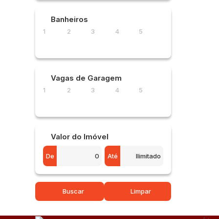
Banheiros
1
2
3
4
5
Vagas de Garagem
1
2
3
4
5
Valor do Imóvel
De
Até
Buscar
Limpar