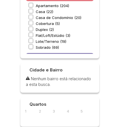
Apartamento (204)
Casa (22)
Casa de Condomínio (20)
Cobertura (5)
Duplex (2)
Flat/Loft/Estúdio (3)
Lote/Terreno (19)
Sobrado (69)
Comercial (4)
Escritório (1)
Cidade e Bairro
Prédio (2)
Salas Comerciais (1)
Nenhum bairro está relacionado
a esta busca.
Industrial (3)
Galpão (3)
Quartos
Misto (1)
1
2
3
4
5
Outros (1)