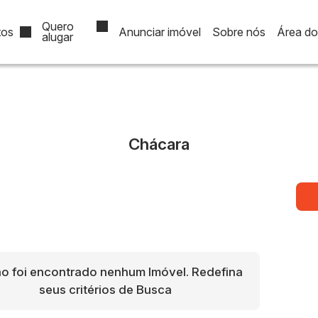
Quero
tos
Anunciar imóvel
Sobre nós
Área do 
alugar
$500.000
R$1.000.000
1.000.000
Ver Tudo
Fechar Menu
Chácara
o foi encontrado nenhum Imóvel. Redefina
seus critérios de Busca