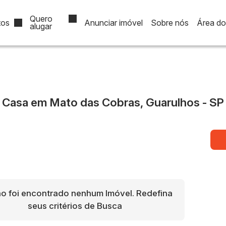
Quero
tos
Anunciar imóvel
Sobre nós
Área do 
alugar
$500.000
R$1.000.000
1.000.000
Ver Tudo
Fechar Menu
Casa em Mato das Cobras, Guarulhos - SP
o foi encontrado nenhum Imóvel. Redefina
seus critérios de Busca