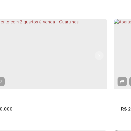
Ap
rtamento com 2 quartos à Venda -
Sã
rulhos
arulhos
,
São Paulo
,
Brasil
Gua
mitório(s)
1
Banheiro(s)
45m²
Total:
45m²
Útil:
2
D
45
0.000
R$
2