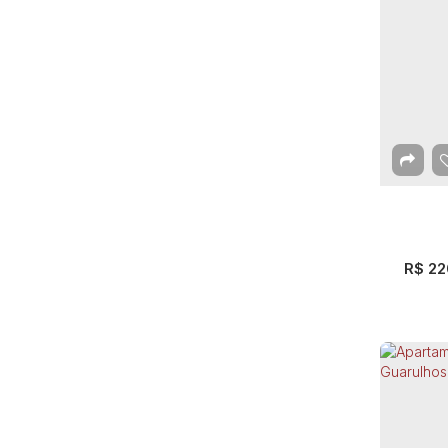
Apa
São 
C
Guar
2
Dor
R$
22