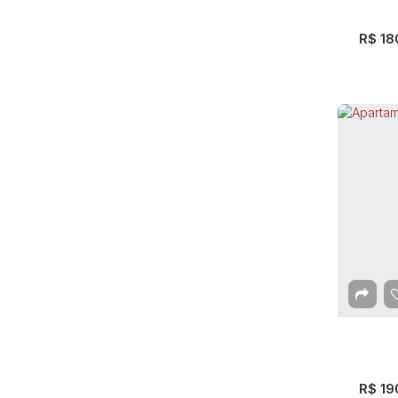
Vila Progresso (1)
Vila Rio de Janeiro (2)
R$
18
Vila Rosália (7)
Vila Santo Antônio (1)
Vila São João (1)
Vila São Rafael (1)
Vila São Ricardo (2)
Vila Tijuco (1)
Vila Trabalhista (2)
São Paulo (16)
Cidade Nova São Miguel (1)
Apa
dos
Guapira (1)
C
Jardim Vila Formosa (2)
Port
Parada Inglesa (3)
Tucuruvi (2)
2
Dor
Vila Gustavo (1)
Vila Mazzei (1)
Vila Moreira (1)
Vila Nivi (2)
R$
19
Vila Nova Mazzei (1)