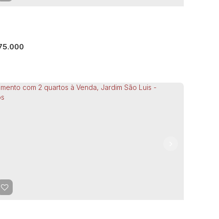
ormitório(s)
1
Banheiro(s)
56m²
Total:
1
Vaga(s)
m²
Útil:
75.000
artamento com 2 quartos à Venda, Jardim
léria - Guarulhos
CEP: 07124-700
,
Avenida Gaivota Preta
,
Jardim Valéria
,
rulhos
,
São Paulo
,
Brasil
ormitório(s)
1
Banheiro(s)
1
Vaga(s)