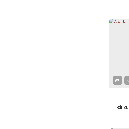
Vila Paiva (1)
Apa
Gua
Gu
2
Dor
R$
20