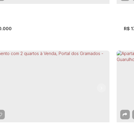
mitório(s)
1
Banheiro(s)
48m²
Total:
1
Vaga(s)
2
D
²
Útil:
56
0.000
R$
1
rtamento com 2 quartos à Venda, Jardim
Ap
Luis - Guarulhos
Va
EP: 07075-170
,
Estrada do Cabuçu
,
Jardim São Luis
,
ulhos
,
São Paulo
,
Brasil
Gua
mitório(s)
1
Banheiro(s)
1
Sala(s)
45m²
Total:
2
D
²
Útil: