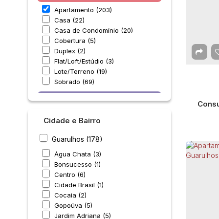
Apartamento (203)
Casa (22)
Casa de Condomínio (20)
Cobertura (5)
Duplex (2)
Flat/Loft/Estúdio (3)
Lote/Terreno (19)
Sobrado (69)
Comercial (4)
Consu
Escritório (1)
Cidade e Bairro
Prédio (2)
Salas Comerciais (1)
Guarulhos (178)
Industrial (3)
Água Chata (3)
Bonsucesso (1)
Galpão (3)
Centro (6)
Misto (1)
Cidade Brasil (1)
Cocaia (2)
Outros (1)
Gopoúva (5)
Apa
Jardim Adriana (5)