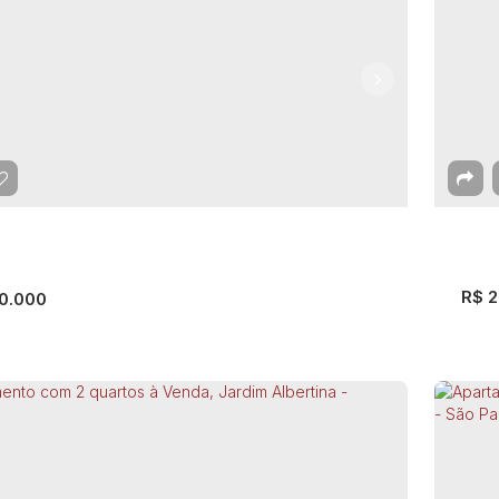
rtamento com 2 quartos à Venda, Jardim
Ap
Luis - Guarulhos
Gu
EP: 07075-170
,
Estrada do Cabuçu
,
Jardim São Luis
,
G
ulhos
,
São Paulo
,
Brasil
mitório(s)
1
Banheiro(s)
1
Vaga(s)
43 ~ 44m²
Útil:
1
Do
R$
2
0.000