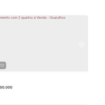
artamento com 2 quartos à Venda, Jardim
o Luis - Guarulhos
CEP: 07075-170
,
Estrada do Cabuçu
,
Jardim São Luis
,
rulhos
,
São Paulo
,
Brasil
ormitório(s)
1
Banheiro(s)
45m²
Privativo:
1
Sala(s)
m²
Útil:
00.000