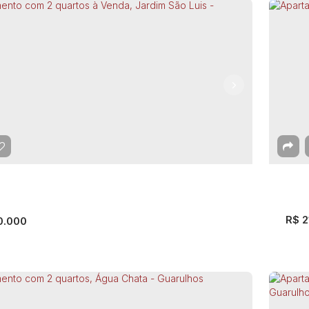
rtamento com 2 quartos à Venda -
Ap
rulhos
Gu
arulhos
,
São Paulo
,
Brasil
G
mitório(s)
1
Banheiro(s)
44m²
Total:
44m²
Útil:
2
D
44
R$
2
0.000