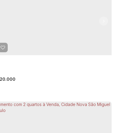
artamento com 1 quarto à Venda -
arulhos
uarulhos
,
São Paulo
,
Brasil
rmitório(s)
1
Banheiro(s)
29m²
Total:
29m²
Útil:
20.000