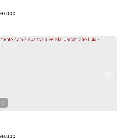
90.000
artamento com 2 quartos à Venda, Jardim
o Luis - Guarulhos
CEP: 07075-170
,
Estrada do Cabuçu
,
Jardim São Luis
,
rulhos
,
São Paulo
,
Brasil
ormitório(s)
1
Banheiro(s)
1
Sala(s)
44m²
Total:
m²
Útil:
96.000