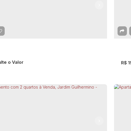
lte o Valor
R$
1
Ap
rtamento com 2 Quartos à Venda, Vila