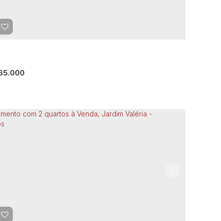
pai - Guarulhos
CEP: 07023-022
,
Rua Helia
,
Jardim do Papai
,
rulhos
,
São Paulo
,
Brasil
rmitório(s)
1
Banheiro(s)
1
Sala(s)
30m²
Total:
m²
Útil:
65.000
artamento com 2 quartos à Venda, Vila
rmela I - Guarulhos
ila Carmela I
,
Guarulhos
,
São Paulo
,
Brasil