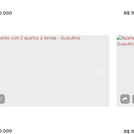
0.000
R$
1
rtamento com 2 quartos à Venda, Portal
Ap
 Gramados - Guarulhos
Sã
EP: 07124-000
,
Avenida Benjamin Harris Hunnicutt
,
al dos Gramados
,
Guarulhos
,
São Paulo
,
Brasil
Gua
mitório(s)
1
Banheiro(s)
1
Vaga(s)
2
D
44
0.000
R$
1