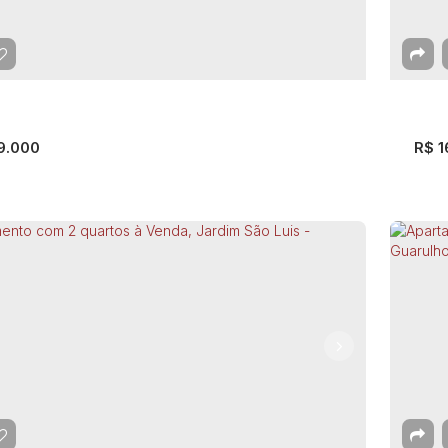
Pa
lia - Guarulhos
a Diadema
,
Vila Rosália
,
Guarulhos
,
São Paulo
,
Brasil
Gua
mitório(s)
1
Banheiro(s)
42m²
Privativo:
41m²
Total:
1
Do
a(s)
42m²
Útil:
30
9.000
R$
1
rtamento com 2 quartos à Venda, Jardim
Ap
hermino - Guarulhos
Ca
rdim Guilhermino
,
Guarulhos
,
São Paulo
,
Brasil
V