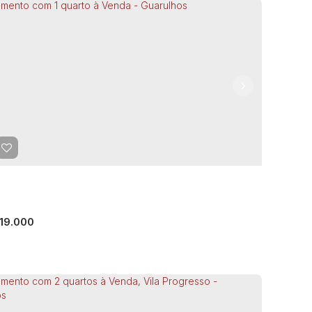
artamento com 2 quartos à Venda -
arulhos
uarulhos
,
São Paulo
,
Brasil
ormitório(s)
1
Banheiro(s)
44m²
Total:
1
Vaga(s)
m²
Útil:
19.000