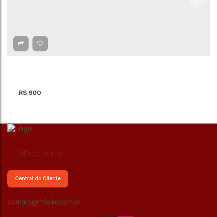
R$
900
Atendimento
Central do Cliente
Sobrado, Jardim Uirapuru - Guarulhos
contato@mfelix.com.br