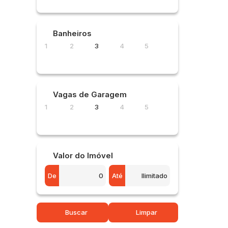
Ribe
C
de Ja
Banheiros
2
Dor
1
2
3
4
5
Vagas de Garagem
1
2
3
4
5
Valor do Imóvel
De
Até
Buscar
Limpar