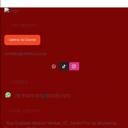
Atendimento
Central do Cliente
contato@mfelix.com.br
Contatos
(11) 97479-1372
(11)2451-1372
Onde Estamos
Rua Soldado Aleissio Venturi
,
33
,
Jardim Flor da Montanha
,