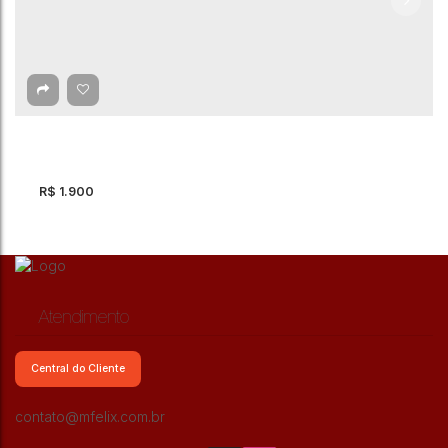
R$
1.900
Atendimento
Central do Cliente
Apartamento com 2 quartos para Locação, Vila
contato@mfelix.com.br
Isa - São Paulo