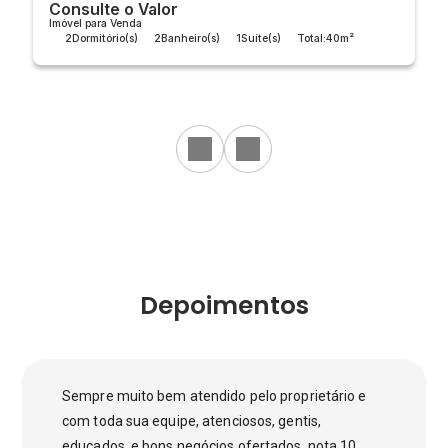
Consulte o Valor
Imóvel para Venda
2
Dormitório(s)
2
Banheiro(s)
1
Suíte(s)
Total:
40m²
Útil:
40m²
Depoimentos
Sempre muito bem atendido pelo proprietário e
com toda sua equipe, atenciosos, gentis,
educados, e bons negócios ofertados, nota 10.