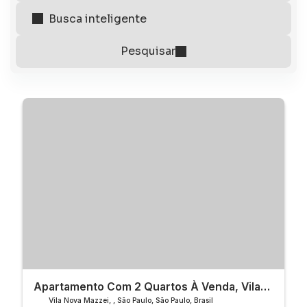
Apartamento Com 2 Quartos À Venda, Vila
Nova Mazzei - São Paulo
Vila Nova Mazzei
,
São Paulo
,
São Paulo
,
Brasil