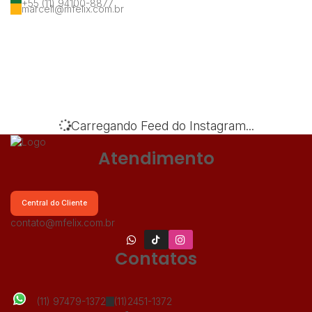
+55 (11) 94100-8877
marcell@mfelix.com.br
‹
›
Carregando Feed do Instagram...
Atendimento
Central do Cliente
contato@mfelix.com.br
Contatos
(11) 97479-1372
(11)2451-1372