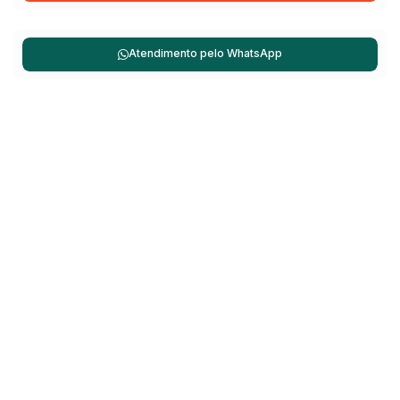
Atendimento pelo
WhatsApp
Não é o que você queria? Veja estes imóveis
relacionados!
Casa
183