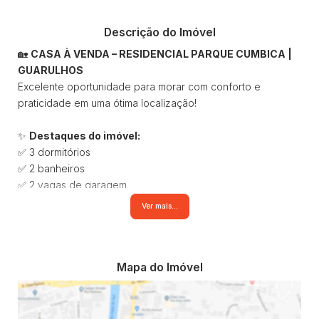
Descrição do Imóvel
🏡
CASA À VENDA – RESIDENCIAL PARQUE CUMBICA |
GUARULHOS
Excelente oportunidade para morar com conforto e
praticidade em uma ótima localização!
✨
Destaques do imóvel:
✅ 3 dormitórios
✅ 2 banheiros
✅ 2 vagas de garagem
✅ Ambientes amplos e bem distribuídos
Ver mais...
✅ Ideal para famílias que buscam conforto e segurança
🏠 Um imóvel perfeito para quem deseja qualidade de vida
em um bairro tranquilo e bem localizado.
Mapa do Imóvel
Localizada no Residencial Parque Cumbica, a casa oferece
fácil acesso a comércios, escolas, transporte público e
principais vias da região, proporcionando praticidade no