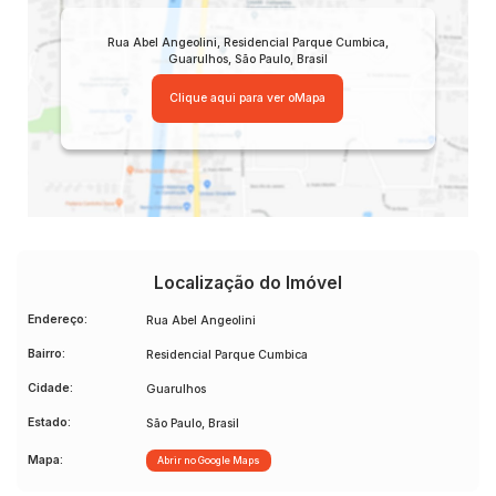
dia a dia.
Rua Abel Angeolini
,
Residencial Parque Cumbica
,
Guarulhos
,
São Paulo
,
Brasil
📞 Entre em contato para mais informações e agende sua
visita!
Clique aqui para ver o
Mapa
Localização do Imóvel
Endereço:
Rua Abel Angeolini
Bairro:
Residencial Parque Cumbica
Cidade:
Guarulhos
Estado:
São Paulo, Brasil
Mapa:
Abrir no Google Maps